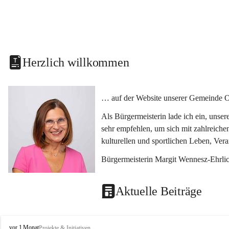
Herzlich willkommen
… auf der Website unserer Gemeinde O
Als Bürgermeisterin lade ich ein, unse
sehr empfehlen, um sich mit zahlreiche
kulturellen und sportlichen Leben, Ver
Bürgermeisterin Margit Wennesz-Ehrli
Aktuelle Beiträge
O
vor 1 Monat
Projekte & Initiativen