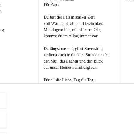
s
s
, 
Für Papa
l
l
n. 
i
i
Du bist der Fels in starker Zeit,
p
p
voll Wärme, Kraft und Herzlichkeit.
ng 
Mit klugem Rat, mit offenem Ohr,
kommst du im Alltag immer vor.
Du fängst uns auf, gibst Zuversicht,
verlierst auch in dunklen Stunden nicht
den Mut, das Lachen und den Blick
auf unser kleines Familienglück.
Für all die Liebe, Tag für Tag,
dank ich dir heut am Vatertag.
Du bist ein Mensch, auf den man baut -
ein Vater, der von Herzen vertraut.
😊 Alles Liebe zum Vatertag.😊
Einen schönen Vatertag wünscht 
Bürgermeisterin Margit Wennesz-Ehrlich 
und die Gemeinderät:innen 