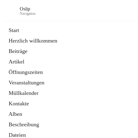
Oslip
Navigation
Start
Herzlich willkommen
öffnet
Daten & Fakten
Beiträge
in
Externe Webseite
neuem
Artikel
Tab
öffnet
Bundeskanzleramt Österreich
in
Externe Webseite
Öffnungszeiten
neuem
Tab
Veranstaltungen
Müllkalender
Kontakte
Alben
Beschreibung
Dateien