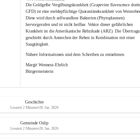
s
Die Goldgelbe Vergilbungskrankheit (Grapevine flavescence dorée
l
GFD) ist eine meldepflichtige Quarantänekrankheit von Weinrebe
i
Diese wird durch zellwandlose Bakterien (Phytoplasmen) 
p
hervorgerufen und ist nicht heilbar. Vektor dieser gefährlichen 
Krankheit ist die Amerikanische Rebzikade (ARZ). Die Übertragu
geschieht durch Anstechen der Reben in Kombination mit einer 
Saugtätigkeit.
Nähere Informationen sind dem Schreiben zu entnehmen.
Margit Wennesz-Ehrlich 
Bürgermeisterin 
Geschichte
Lesezeit 2 Minuten
•
28. Jan. 2026
Gemeinde Oslip
Lesezeit 2 Minuten
•
28. Jan. 2026