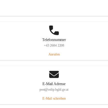
Hauptstraße 7, 7064 Oslip, AUT
Auf Karte ansehen
Telefonnummer
+43 2684 2208
Anrufen
E-Mail Adresse
post@oslip.bgld.gv.at
E-Mail schreiben