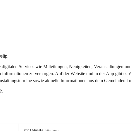
slip.
re digitalen Services wie Mitteilungen, Neuigkeiten, Veranstaltungen
n Informationen zu versorgen. Auf der Website und in der App gibt es
anstaltungstermine sowie aktuelle Informationen aus dem Gemeinderat 
ch
O
vor 1 Monat
Ankündigung