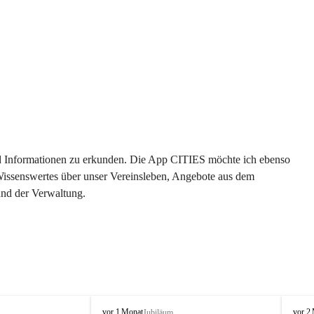
 und Informationen zu erkunden. Die App CITIES möchte ich ebenso 
 Wissenswertes über unser Vereinsleben, Angebote aus dem 
und der Verwaltung. 
O
O
vor 1 Monat
vor 2
Jubiläum