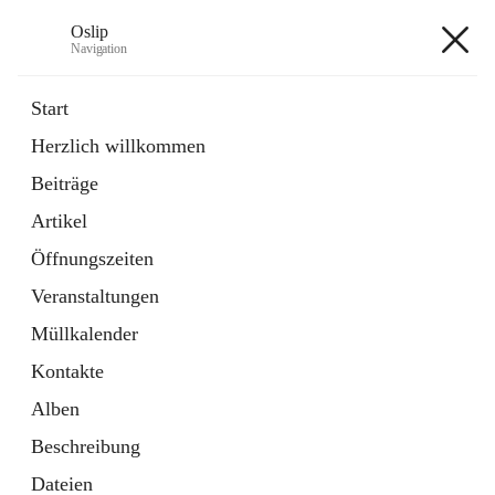
Oslip
Navigation
Oslip
Start
Herzlich willkommen
öffnet
Daten & Fakten
Beiträge
in
Externe Webseite
neuem
Artikel
Tab
öffnet
Bundeskanzleramt Österreich
in
Externe Webseite
Öffnungszeiten
neuem
Tab
Veranstaltungen
+1
Müllkalender
Kontakte
Alben
Beschreibung
Hauptadresse
Dateien