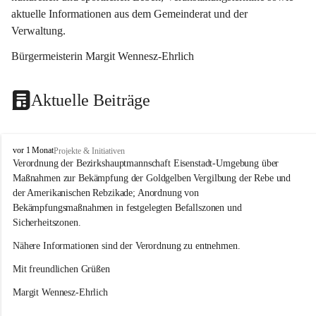
aktuelle Informationen aus dem Gemeinderat und der 
Verwaltung. 
Bürgermeisterin Margit Wennesz-Ehrlich
Aktuelle Beiträge
O
vor 1 Monat
Projekte & Initiativen
s
Verordnung der Bezirkshauptmannschaft Eisenstadt-Umgebung über 
l
Maßnahmen zur Bekämpfung der Goldgelben Vergilbung der Rebe und 
i
der Amerikanischen Rebzikade; Anordnung von 
p
Bekämpfungsmaßnahmen in festgelegten Befallszonen und 
Sicherheitszonen.
Nähere Informationen sind der Verordnung zu entnehmen.
Mit freundlichen Grüßen 
Margit Wennesz-Ehrlich