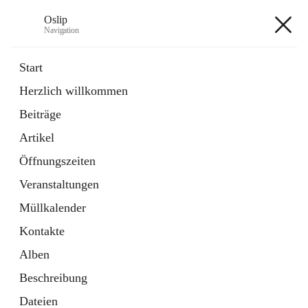
Oslip
Navigation
Oslip
Start
Herzlich willkommen
öffnet
Daten & Fakten
Beiträge
in
Externe Webseite
neuem
Artikel
Tab
öffnet
Bundeskanzleramt Österreich
in
Externe Webseite
Öffnungszeiten
neuem
Tab
Veranstaltungen
+1
Müllkalender
Kontakte
Alben
Beschreibung
Hauptadresse
Dateien