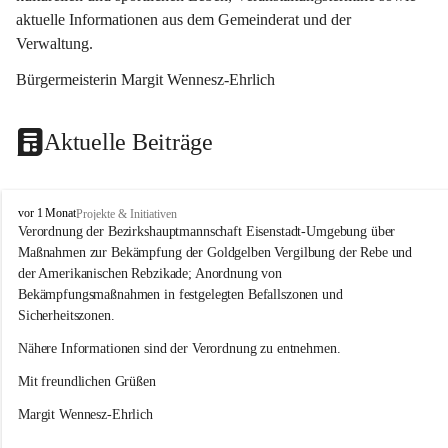
aktuelle Informationen aus dem Gemeinderat und der 
Verwaltung. 
Bürgermeisterin Margit Wennesz-Ehrlich
Aktuelle Beiträge
O
vor 1 Monat
Projekte & Initiativen
s
Verordnung der Bezirkshauptmannschaft Eisenstadt-Umgebung über 
l
Maßnahmen zur Bekämpfung der Goldgelben Vergilbung der Rebe und 
i
der Amerikanischen Rebzikade; Anordnung von 
p
Bekämpfungsmaßnahmen in festgelegten Befallszonen und 
Sicherheitszonen.
Nähere Informationen sind der Verordnung zu entnehmen.
Mit freundlichen Grüßen 
Margit Wennesz-Ehrlich