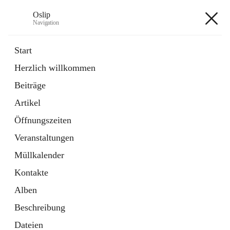
Oslip
Navigation
Oslip
Start
Herzlich willkommen
öffnet
Daten & Fakten
Beiträge
in
Externe Webseite
neuem
Artikel
Tab
öffnet
Bundeskanzleramt Österreich
in
Externe Webseite
Öffnungszeiten
neuem
Tab
Veranstaltungen
+1
Müllkalender
Kontakte
Alben
Beschreibung
Hauptadresse
Dateien