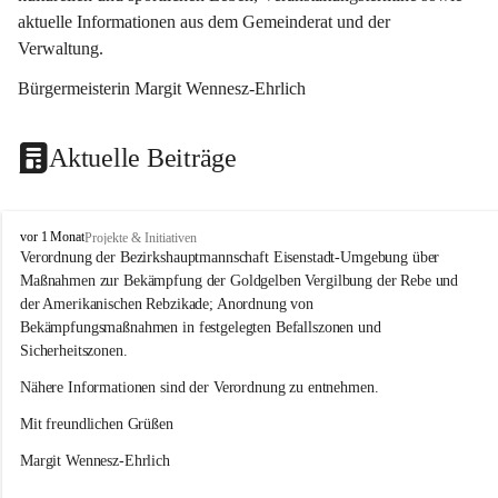
aktuelle Informationen aus dem Gemeinderat und der 
Verwaltung. 
Bürgermeisterin Margit Wennesz-Ehrlich
Aktuelle Beiträge
O
vor 1 Monat
Projekte & Initiativen
s
Verordnung der Bezirkshauptmannschaft Eisenstadt-Umgebung über 
l
Maßnahmen zur Bekämpfung der Goldgelben Vergilbung der Rebe und 
i
der Amerikanischen Rebzikade; Anordnung von 
p
Bekämpfungsmaßnahmen in festgelegten Befallszonen und 
Sicherheitszonen.
Nähere Informationen sind der Verordnung zu entnehmen.
Mit freundlichen Grüßen 
Margit Wennesz-Ehrlich