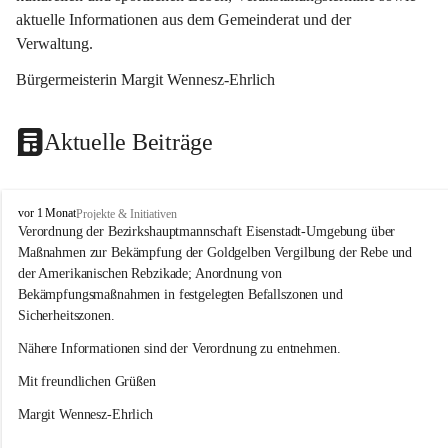
aktuelle Informationen aus dem Gemeinderat und der 
Verwaltung. 
Bürgermeisterin Margit Wennesz-Ehrlich
Aktuelle Beiträge
O
vor 1 Monat
Projekte & Initiativen
s
Verordnung der Bezirkshauptmannschaft Eisenstadt-Umgebung über 
l
Maßnahmen zur Bekämpfung der Goldgelben Vergilbung der Rebe und 
i
der Amerikanischen Rebzikade; Anordnung von 
p
Bekämpfungsmaßnahmen in festgelegten Befallszonen und 
Sicherheitszonen.
Nähere Informationen sind der Verordnung zu entnehmen.
Mit freundlichen Grüßen 
Margit Wennesz-Ehrlich