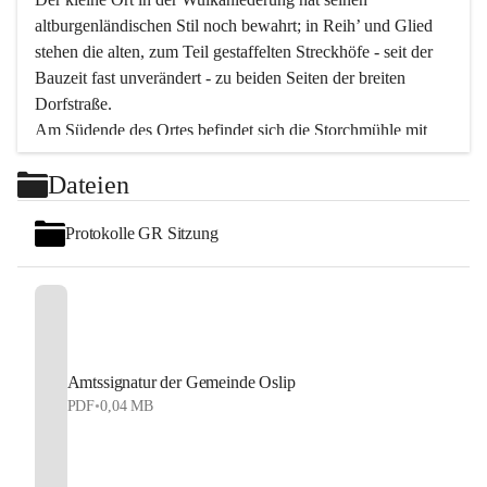
altburgenländischen Stil noch bewahrt; in Reih’ und Glied 
stehen die alten, zum Teil gestaffelten Streckhöfe - seit der 
Bauzeit fast unverändert - zu beiden Seiten der breiten 
Dorfstraße.
Am Südende des Ortes befindet sich die Storchmühle mit 
ihrer schönen Barockeinfahrt - ein bekanntes 
Dateien
Spezialitätenrestaurant mit vorzüglicher pannonischer 
Küche. Die alte Cselley-Mühle am nördlichen Ortsrand ist 
Protokolle GR Sitzung
heute ein bekanntes Kultur- und Aktionszentrum, das aus 
dem kulturellen Leben dieser Region nicht mehr 
wegzudenken ist.
Die Landschaft genießen und entspannen – dazu ist der 
Fischteich ein herrlicher Ort für ruhige und erholsame 
Stunden. Für sportliche Tätigkeiten sorgt das 
Amtssignatur der Gemeinde Oslip
Freizeitzentrum im Ort.
PDF
•
0,04 MB
In Oslip lebt die Volkskultur: Tamburica-Klänge gehören 
zum kulturellen Alltag, auch bei Festen, wo die typisch 
kroatische Volksmusik lebendig ist. Auch der Musikverein 