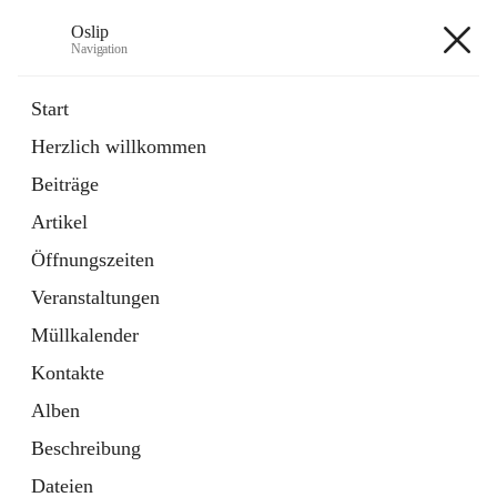
Oslip
Navigation
Oslip
Start
Herzlich willkommen
öffnet
Daten & Fakten
Beiträge
in
Externe Webseite
neuem
Artikel
Tab
öffnet
Bundeskanzleramt Österreich
in
Externe Webseite
Öffnungszeiten
neuem
Tab
Veranstaltungen
+1
Müllkalender
Kontakte
Alben
Beschreibung
Hauptadresse
Dateien