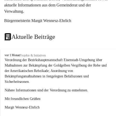
aktuelle Informationen aus dem Gemeinderat und der 
Verwaltung. 
Bürgermeisterin Margit Wennesz-Ehrlich
Aktuelle Beiträge
O
vor 1 Monat
Projekte & Initiativen
s
Verordnung der Bezirkshauptmannschaft Eisenstadt-Umgebung über 
l
Maßnahmen zur Bekämpfung der Goldgelben Vergilbung der Rebe und 
i
der Amerikanischen Rebzikade; Anordnung von 
p
Bekämpfungsmaßnahmen in festgelegten Befallszonen und 
Sicherheitszonen.
Nähere Informationen sind der Verordnung zu entnehmen.
Mit freundlichen Grüßen 
Margit Wennesz-Ehrlich