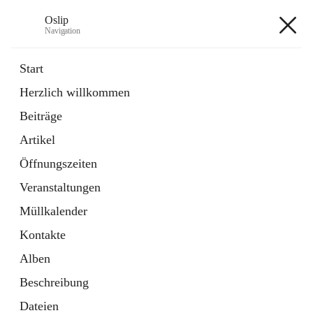
Oslip
Navigation
Oslip
Start
Herzlich willkommen
öffnet
Daten & Fakten
Beiträge
in
Externe Webseite
neuem
Artikel
Tab
öffnet
Bundeskanzleramt Österreich
in
Externe Webseite
Öffnungszeiten
neuem
Tab
Veranstaltungen
+1
Müllkalender
Kontakte
Alben
Beschreibung
Hauptadresse
Dateien