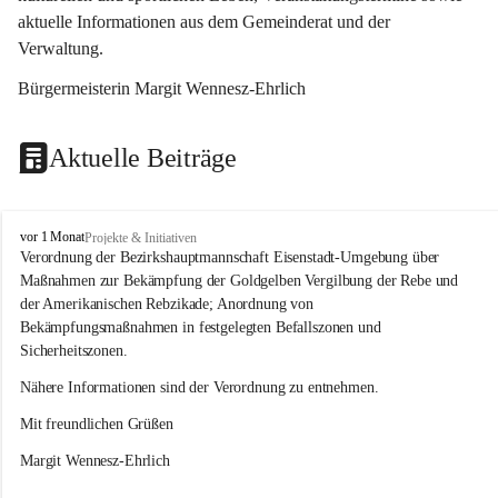
aktuelle Informationen aus dem Gemeinderat und der 
Verwaltung. 
Bürgermeisterin Margit Wennesz-Ehrlich
Aktuelle Beiträge
O
vor 1 Monat
Projekte & Initiativen
s
Verordnung der Bezirkshauptmannschaft Eisenstadt-Umgebung über 
l
Maßnahmen zur Bekämpfung der Goldgelben Vergilbung der Rebe und 
i
der Amerikanischen Rebzikade; Anordnung von 
p
Bekämpfungsmaßnahmen in festgelegten Befallszonen und 
Sicherheitszonen.
Nähere Informationen sind der Verordnung zu entnehmen.
Mit freundlichen Grüßen 
Margit Wennesz-Ehrlich