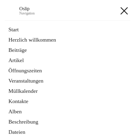
Oslip
Navigation
Oslip
Start
Herzlich willkommen
öffnet
Daten & Fakten
Beiträge
in
Externe Webseite
neuem
Artikel
Tab
öffnet
Bundeskanzleramt Österreich
in
Externe Webseite
Öffnungszeiten
neuem
Tab
Veranstaltungen
+1
Müllkalender
Kontakte
Alben
Beschreibung
Hauptadresse
Dateien