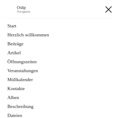
Oslip
Navigation
Oslip
Start
Herzlich willkommen
öffnet
Daten & Fakten
Beiträge
in
Externe Webseite
neuem
Artikel
Tab
öffnet
Bundeskanzleramt Österreich
in
Externe Webseite
Öffnungszeiten
neuem
Tab
Veranstaltungen
+1
Müllkalender
Kontakte
Alben
Beschreibung
Hauptadresse
Dateien