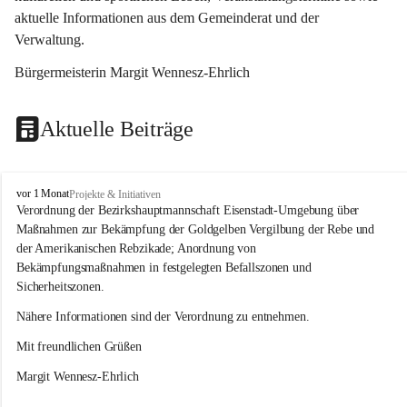
aktuelle Informationen aus dem Gemeinderat und der 
Verwaltung. 
Bürgermeisterin Margit Wennesz-Ehrlich
Aktuelle Beiträge
O
vor 1 Monat
Projekte & Initiativen
s
Verordnung der Bezirkshauptmannschaft Eisenstadt-Umgebung über 
l
Maßnahmen zur Bekämpfung der Goldgelben Vergilbung der Rebe und 
i
der Amerikanischen Rebzikade; Anordnung von 
p
Bekämpfungsmaßnahmen in festgelegten Befallszonen und 
Sicherheitszonen.
Nähere Informationen sind der Verordnung zu entnehmen.
Mit freundlichen Grüßen 
Margit Wennesz-Ehrlich