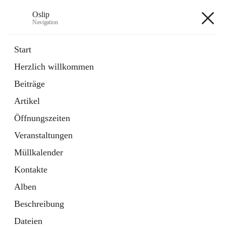
Oslip
Navigation
Oslip
Start
Herzlich willkommen
öffnet
Daten & Fakten
Beiträge
in
Externe Webseite
neuem
Artikel
Tab
öffnet
Bundeskanzleramt Österreich
in
Externe Webseite
Öffnungszeiten
neuem
Tab
Veranstaltungen
+1
Müllkalender
Kontakte
Alben
Beschreibung
Hauptadresse
Dateien