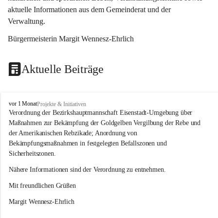
aktuelle Informationen aus dem Gemeinderat und der 
Verwaltung. 
Bürgermeisterin Margit Wennesz-Ehrlich
Aktuelle Beiträge
O
vor 1 Monat
Projekte & Initiativen
s
Verordnung der Bezirkshauptmannschaft Eisenstadt-Umgebung über 
l
Maßnahmen zur Bekämpfung der Goldgelben Vergilbung der Rebe und 
i
der Amerikanischen Rebzikade; Anordnung von 
p
Bekämpfungsmaßnahmen in festgelegten Befallszonen und 
Sicherheitszonen.
Nähere Informationen sind der Verordnung zu entnehmen.
Mit freundlichen Grüßen 
Margit Wennesz-Ehrlich