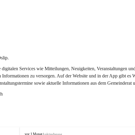
slip.
re digitalen Services wie Mitteilungen, Neuigkeiten, Veranstaltungen
n Informationen zu versorgen. Auf der Website und in der App gibt es
anstaltungstermine sowie aktuelle Informationen aus dem Gemeinderat 
ch
O
vor 1 Monat
Ankündigung