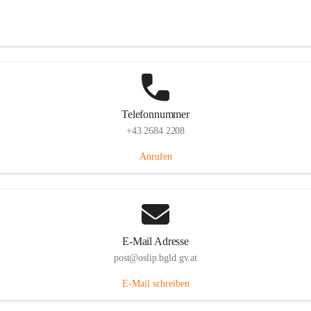
Hauptstraße 7, 7064 Oslip, AUT
Auf Karte ansehen
Telefonnummer
+43 2684 2208
Anrufen
E-Mail Adresse
post@oslip.bgld.gv.at
E-Mail schreiben