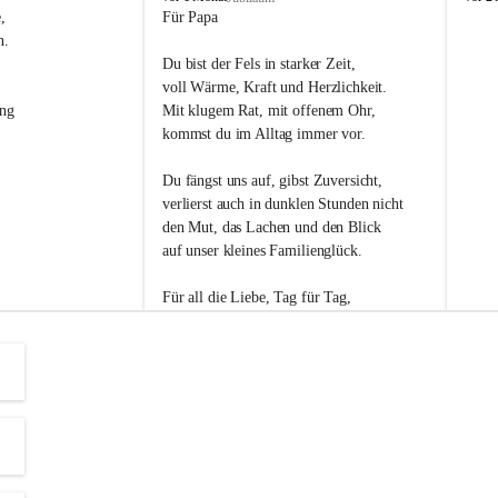
s
s
, 
Für Papa
l
l
n. 
i
i
Du bist der Fels in starker Zeit,
p
p
voll Wärme, Kraft und Herzlichkeit.
ng 
Mit klugem Rat, mit offenem Ohr,
kommst du im Alltag immer vor.
Du fängst uns auf, gibst Zuversicht,
verlierst auch in dunklen Stunden nicht
den Mut, das Lachen und den Blick
auf unser kleines Familienglück.
Für all die Liebe, Tag für Tag,
dank ich dir heut am Vatertag.
Du bist ein Mensch, auf den man baut -
ein Vater, der von Herzen vertraut.
😊 Alles Liebe zum Vatertag.😊
Einen schönen Vatertag wünscht 
Bürgermeisterin Margit Wennesz-Ehrlich 
und die Gemeinderät:innen 