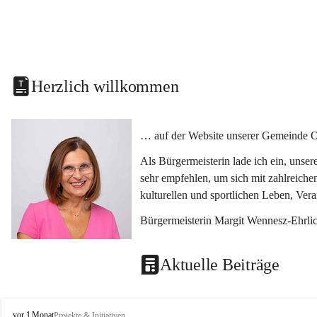
Herzlich willkommen
… auf der Website unserer Gemeinde O
Als Bürgermeisterin lade ich ein, unse
sehr empfehlen, um sich mit zahlreiche
kulturellen und sportlichen Leben, Ver
Bürgermeisterin Margit Wennesz-Ehrli
Aktuelle Beiträge
O
vor 1 Monat
Projekte & Initiativen