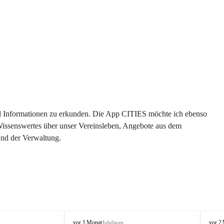
 und Informationen zu erkunden. Die App CITIES möchte ich ebenso 
 Wissenswertes über unser Vereinsleben, Angebote aus dem 
und der Verwaltung. 
O
O
vor 1 Monat
vor 2
Jubiläum