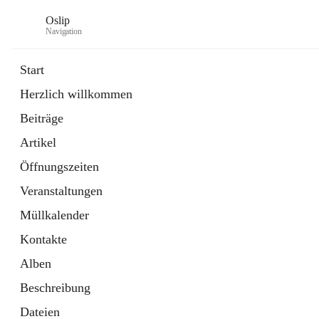
Oslip
Navigation
Start
Herzlich willkommen
öffnet
Daten & Fakten
Beiträge
in
Externe Webseite
neuem
Artikel
Tab
öffnet
Bundeskanzleramt Österreich
in
Externe Webseite
Öffnungszeiten
neuem
Tab
Veranstaltungen
Müllkalender
Kontakte
Alben
Beschreibung
Dateien