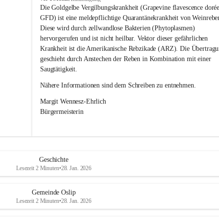
s
Die Goldgelbe Vergilbungskrankheit (Grapevine flavescence dorée
l
GFD) ist eine meldepflichtige Quarantänekrankheit von Weinrebe
i
Diese wird durch zellwandlose Bakterien (Phytoplasmen) 
p
hervorgerufen und ist nicht heilbar. Vektor dieser gefährlichen 
Krankheit ist die Amerikanische Rebzikade (ARZ). Die Übertragu
geschieht durch Anstechen der Reben in Kombination mit einer 
Saugtätigkeit.
Nähere Informationen sind dem Schreiben zu entnehmen.
Margit Wennesz-Ehrlich 
Bürgermeisterin 
Geschichte
Lesezeit 2 Minuten
•
28. Jan. 2026
Gemeinde Oslip
Lesezeit 2 Minuten
•
28. Jan. 2026