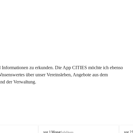
 und Informationen zu erkunden. Die App CITIES möchte ich ebenso 
 Wissenswertes über unser Vereinsleben, Angebote aus dem 
und der Verwaltung. 
O
O
vor 1 Monat
vor 2
Jubiläum