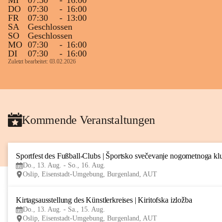
MI
07:30
-
16:00
DO
07:30
-
16:00
FR
07:30
-
13:00
SA
Geschlossen
SO
Geschlossen
MO
07:30
-
16:00
DI
07:30
-
16:00
Zuletzt bearbeitet: 03.02.2026
Kommende Veranstaltungen
Sportfest des Fußball-Clubs | Športsko svečevanje nogometnoga kl
Do., 13. Aug. - So., 16. Aug.
Oslip, Eisenstadt-Umgebung, Burgenland, AUT
Kirtagsausstellung des Künstlerkreises | Kiritofska izložba
Do., 13. Aug. - Sa., 15. Aug.
Oslip, Eisenstadt-Umgebung, Burgenland, AUT