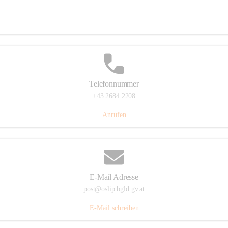
Hauptstraße 7, 7064 Oslip, AUT
Auf Karte ansehen
Telefonnummer
+43 2684 2208
Anrufen
E-Mail Adresse
post@oslip.bgld.gv.at
E-Mail schreiben