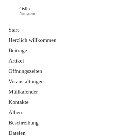
Oslip
Navigation
Start
Herzlich willkommen
öffnet
Daten & Fakten
Beiträge
in
Externe Webseite
neuem
Artikel
Tab
öffnet
Bundeskanzleramt Österreich
in
Externe Webseite
Öffnungszeiten
neuem
Tab
Veranstaltungen
Müllkalender
Kontakte
Alben
Beschreibung
Dateien