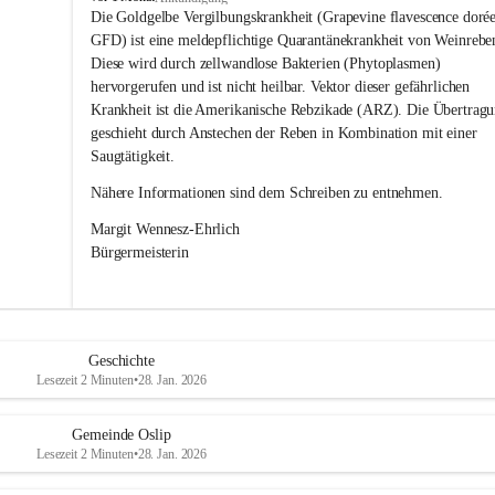
s
Die Goldgelbe Vergilbungskrankheit (Grapevine flavescence dorée
l
GFD) ist eine meldepflichtige Quarantänekrankheit von Weinrebe
i
Diese wird durch zellwandlose Bakterien (Phytoplasmen) 
p
hervorgerufen und ist nicht heilbar. Vektor dieser gefährlichen 
Krankheit ist die Amerikanische Rebzikade (ARZ). Die Übertragu
geschieht durch Anstechen der Reben in Kombination mit einer 
Saugtätigkeit.
Nähere Informationen sind dem Schreiben zu entnehmen.
Margit Wennesz-Ehrlich 
Bürgermeisterin 
Geschichte
Lesezeit 2 Minuten
•
28. Jan. 2026
Gemeinde Oslip
Lesezeit 2 Minuten
•
28. Jan. 2026