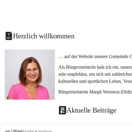
Herzlich willkommen
… auf der Website unserer Gemeinde O
Als Bürgermeisterin lade ich ein, unse
sehr empfehlen, um sich mit zahlreiche
kulturellen und sportlichen Leben, Ver
Bürgermeisterin Margit Wennesz-Ehrli
Aktuelle Beiträge
O
vor 1 Monat
Projekte & Initiativen