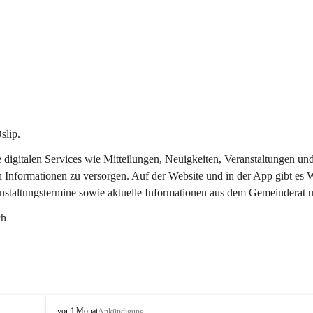
slip.
re digitalen Services wie Mitteilungen, Neuigkeiten, Veranstaltungen
n Informationen zu versorgen. Auf der Website und in der App gibt es
anstaltungstermine sowie aktuelle Informationen aus dem Gemeinderat 
ch
O
vor 1 Monat
Ankündigung