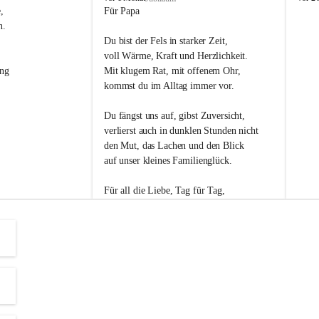
s
s
, 
Für Papa
l
l
n. 
i
i
Du bist der Fels in starker Zeit,
p
p
voll Wärme, Kraft und Herzlichkeit.
ng 
Mit klugem Rat, mit offenem Ohr,
kommst du im Alltag immer vor.
Du fängst uns auf, gibst Zuversicht,
verlierst auch in dunklen Stunden nicht
den Mut, das Lachen und den Blick
auf unser kleines Familienglück.
Für all die Liebe, Tag für Tag,
dank ich dir heut am Vatertag.
Du bist ein Mensch, auf den man baut -
ein Vater, der von Herzen vertraut.
😊 Alles Liebe zum Vatertag.😊
Einen schönen Vatertag wünscht 
Bürgermeisterin Margit Wennesz-Ehrlich 
und die Gemeinderät:innen 