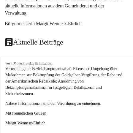
aktuelle Informationen aus dem Gemeinderat und der 
Verwaltung. 
Bürgermeisterin Margit Wennesz-Ehrlich
Aktuelle Beiträge
O
vor 1 Monat
Projekte & Initiativen
s
Verordnung der Bezirkshauptmannschaft Eisenstadt-Umgebung über 
l
Maßnahmen zur Bekämpfung der Goldgelben Vergilbung der Rebe und 
i
der Amerikanischen Rebzikade; Anordnung von 
p
Bekämpfungsmaßnahmen in festgelegten Befallszonen und 
Sicherheitszonen.
Nähere Informationen sind der Verordnung zu entnehmen.
Mit freundlichen Grüßen 
Margit Wennesz-Ehrlich