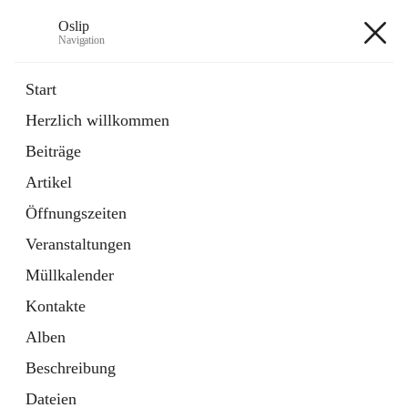
Oslip
Navigation
Oslip
Start
Herzlich willkommen
öffnet
Daten & Fakten
Beiträge
in
Externe Webseite
neuem
Artikel
Tab
öffnet
Bundeskanzleramt Österreich
in
Externe Webseite
Öffnungszeiten
neuem
Tab
Veranstaltungen
+1
Müllkalender
Kontakte
Alben
Beschreibung
Hauptadresse
Dateien