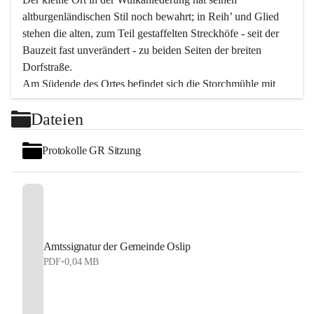
altburgenländischen Stil noch bewahrt; in Reih’ und Glied 
stehen die alten, zum Teil gestaffelten Streckhöfe - seit der 
Bauzeit fast unverändert - zu beiden Seiten der breiten 
Dorfstraße.
Am Südende des Ortes befindet sich die Storchmühle mit 
ihrer schönen Barockeinfahrt - ein bekanntes 
Dateien
Spezialitätenrestaurant mit vorzüglicher pannonischer 
Küche. Die alte Cselley-Mühle am nördlichen Ortsrand ist 
Protokolle GR Sitzung
heute ein bekanntes Kultur- und Aktionszentrum, das aus 
dem kulturellen Leben dieser Region nicht mehr 
wegzudenken ist.
Die Landschaft genießen und entspannen – dazu ist der 
Fischteich ein herrlicher Ort für ruhige und erholsame 
Stunden. Für sportliche Tätigkeiten sorgt das 
Amtssignatur der Gemeinde Oslip
Freizeitzentrum im Ort.
PDF
•
0,04 MB
In Oslip lebt die Volkskultur: Tamburica-Klänge gehören 
zum kulturellen Alltag, auch bei Festen, wo die typisch 
kroatische Volksmusik lebendig ist. Auch der Musikverein 