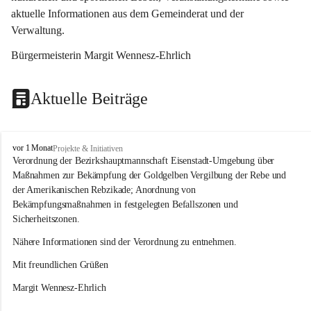
aktuelle Informationen aus dem Gemeinderat und der 
Verwaltung. 
Bürgermeisterin Margit Wennesz-Ehrlich
Aktuelle Beiträge
O
vor 1 Monat
Projekte & Initiativen
s
Verordnung der Bezirkshauptmannschaft Eisenstadt-Umgebung über 
l
Maßnahmen zur Bekämpfung der Goldgelben Vergilbung der Rebe und 
i
der Amerikanischen Rebzikade; Anordnung von 
p
Bekämpfungsmaßnahmen in festgelegten Befallszonen und 
Sicherheitszonen.
Nähere Informationen sind der Verordnung zu entnehmen.
Mit freundlichen Grüßen 
Margit Wennesz-Ehrlich