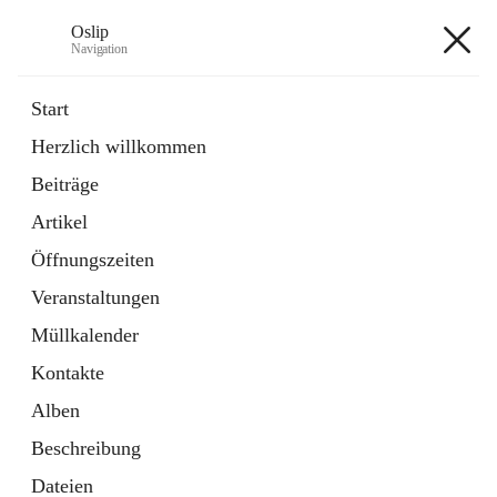
Oslip
Navigation
Oslip
Start
Herzlich willkommen
öffnet
Daten & Fakten
Beiträge
in
Externe Webseite
neuem
Artikel
Tab
öffnet
Bundeskanzleramt Österreich
in
Externe Webseite
Öffnungszeiten
neuem
Tab
Veranstaltungen
+1
Müllkalender
Kontakte
Alben
Beschreibung
Hauptadresse
Dateien