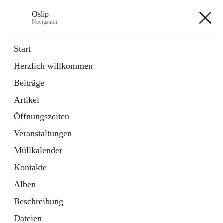
Oslip
Navigation
Oslip
Start
Herzlich willkommen
öffnet
Daten & Fakten
Beiträge
in
Externe Webseite
neuem
Artikel
Tab
öffnet
Bundeskanzleramt Österreich
in
Externe Webseite
Öffnungszeiten
neuem
Tab
Veranstaltungen
+1
Müllkalender
Kontakte
Alben
Beschreibung
Hauptadresse
Dateien