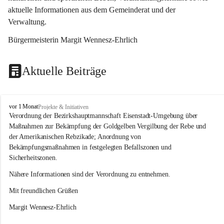
aktuelle Informationen aus dem Gemeinderat und der 
Verwaltung. 
Bürgermeisterin Margit Wennesz-Ehrlich
Aktuelle Beiträge
O
vor 1 Monat
Projekte & Initiativen
s
Verordnung der Bezirkshauptmannschaft Eisenstadt-Umgebung über 
l
Maßnahmen zur Bekämpfung der Goldgelben Vergilbung der Rebe und 
i
der Amerikanischen Rebzikade; Anordnung von 
p
Bekämpfungsmaßnahmen in festgelegten Befallszonen und 
Sicherheitszonen.
Nähere Informationen sind der Verordnung zu entnehmen.
Mit freundlichen Grüßen 
Margit Wennesz-Ehrlich