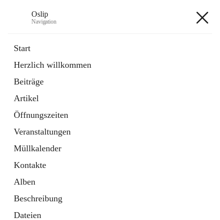
Oslip
Navigation
Oslip
Start
Herzlich willkommen
öffnet
Daten & Fakten
Beiträge
in
Externe Webseite
neuem
Artikel
Tab
öffnet
Bundeskanzleramt Österreich
in
Externe Webseite
Öffnungszeiten
neuem
Tab
Veranstaltungen
+1
Müllkalender
Kontakte
Alben
Beschreibung
Hauptadresse
Dateien