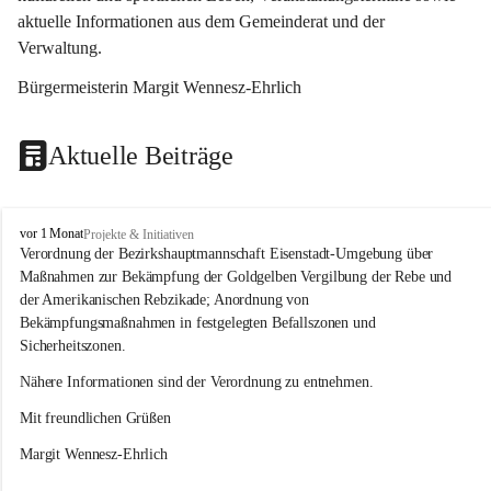
aktuelle Informationen aus dem Gemeinderat und der 
Verwaltung. 
Bürgermeisterin Margit Wennesz-Ehrlich
Aktuelle Beiträge
O
vor 1 Monat
Projekte & Initiativen
s
Verordnung der Bezirkshauptmannschaft Eisenstadt-Umgebung über 
l
Maßnahmen zur Bekämpfung der Goldgelben Vergilbung der Rebe und 
i
der Amerikanischen Rebzikade; Anordnung von 
p
Bekämpfungsmaßnahmen in festgelegten Befallszonen und 
Sicherheitszonen.
Nähere Informationen sind der Verordnung zu entnehmen.
Mit freundlichen Grüßen 
Margit Wennesz-Ehrlich