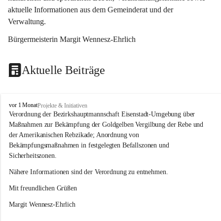
aktuelle Informationen aus dem Gemeinderat und der 
Verwaltung. 
Bürgermeisterin Margit Wennesz-Ehrlich
Aktuelle Beiträge
O
vor 1 Monat
Projekte & Initiativen
s
Verordnung der Bezirkshauptmannschaft Eisenstadt-Umgebung über 
l
Maßnahmen zur Bekämpfung der Goldgelben Vergilbung der Rebe und 
i
der Amerikanischen Rebzikade; Anordnung von 
p
Bekämpfungsmaßnahmen in festgelegten Befallszonen und 
Sicherheitszonen.
Nähere Informationen sind der Verordnung zu entnehmen.
Mit freundlichen Grüßen 
Margit Wennesz-Ehrlich