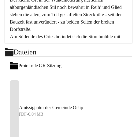
altburgenländischen Stil noch bewahrt; in Reih’ und Glied 
stehen die alten, zum Teil gestaffelten Streckhöfe - seit der 
Bauzeit fast unverändert - zu beiden Seiten der breiten 
Dorfstraße.
Am Südende des Ortes befindet sich die Storchmühle mit 
ihrer schönen Barockeinfahrt - ein bekanntes 
Dateien
Spezialitätenrestaurant mit vorzüglicher pannonischer 
Küche. Die alte Cselley-Mühle am nördlichen Ortsrand ist 
Protokolle GR Sitzung
heute ein bekanntes Kultur- und Aktionszentrum, das aus 
dem kulturellen Leben dieser Region nicht mehr 
wegzudenken ist.
Die Landschaft genießen und entspannen – dazu ist der 
Fischteich ein herrlicher Ort für ruhige und erholsame 
Stunden. Für sportliche Tätigkeiten sorgt das 
Amtssignatur der Gemeinde Oslip
Freizeitzentrum im Ort.
PDF
•
0,04 MB
In Oslip lebt die Volkskultur: Tamburica-Klänge gehören 
zum kulturellen Alltag, auch bei Festen, wo die typisch 
kroatische Volksmusik lebendig ist. Auch der Musikverein 