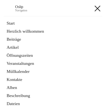
Oslip
Navigation
Oslip
Start
Herzlich willkommen
öffnet
Daten & Fakten
Beiträge
in
Externe Webseite
neuem
Artikel
Tab
öffnet
Bundeskanzleramt Österreich
in
Externe Webseite
Öffnungszeiten
neuem
Tab
Veranstaltungen
+1
Müllkalender
Kontakte
Alben
Beschreibung
Hauptadresse
Dateien