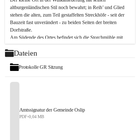
altburgenländischen Stil noch bewahrt; in Reih’ und Glied 
stehen die alten, zum Teil gestaffelten Streckhöfe - seit der 
Bauzeit fast unverändert - zu beiden Seiten der breiten 
Dorfstraße.
Am Südende des Ortes befindet sich die Storchmühle mit 
ihrer schönen Barockeinfahrt - ein bekanntes 
Dateien
Spezialitätenrestaurant mit vorzüglicher pannonischer 
Küche. Die alte Cselley-Mühle am nördlichen Ortsrand ist 
Protokolle GR Sitzung
heute ein bekanntes Kultur- und Aktionszentrum, das aus 
dem kulturellen Leben dieser Region nicht mehr 
wegzudenken ist.
Die Landschaft genießen und entspannen – dazu ist der 
Fischteich ein herrlicher Ort für ruhige und erholsame 
Stunden. Für sportliche Tätigkeiten sorgt das 
Amtssignatur der Gemeinde Oslip
Freizeitzentrum im Ort.
PDF
•
0,04 MB
In Oslip lebt die Volkskultur: Tamburica-Klänge gehören 
zum kulturellen Alltag, auch bei Festen, wo die typisch 
kroatische Volksmusik lebendig ist. Auch der Musikverein 