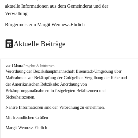
aktuelle Informationen aus dem Gemeinderat und der 
Verwaltung. 
Bürgermeisterin Margit Wennesz-Ehrlich
Aktuelle Beiträge
O
vor 1 Monat
Projekte & Initiativen
s
Verordnung der Bezirkshauptmannschaft Eisenstadt-Umgebung über 
l
Maßnahmen zur Bekämpfung der Goldgelben Vergilbung der Rebe und 
i
der Amerikanischen Rebzikade; Anordnung von 
p
Bekämpfungsmaßnahmen in festgelegten Befallszonen und 
Sicherheitszonen.
Nähere Informationen sind der Verordnung zu entnehmen.
Mit freundlichen Grüßen 
Margit Wennesz-Ehrlich