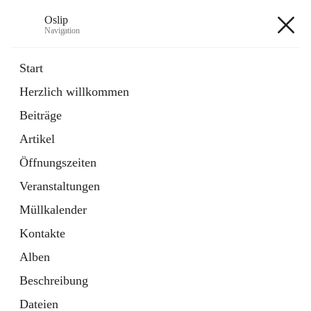
Oslip
Navigation
Oslip
Start
Herzlich willkommen
öffnet
Daten & Fakten
Beiträge
in
Externe Webseite
neuem
Artikel
Tab
öffnet
Bundeskanzleramt Österreich
in
Externe Webseite
Öffnungszeiten
neuem
Tab
Veranstaltungen
+1
Müllkalender
Kontakte
Alben
Beschreibung
Hauptadresse
Dateien