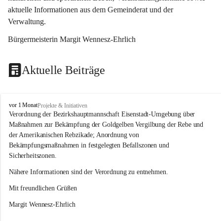
aktuelle Informationen aus dem Gemeinderat und der 
Verwaltung. 
Bürgermeisterin Margit Wennesz-Ehrlich
Aktuelle Beiträge
O
vor 1 Monat
Projekte & Initiativen
s
Verordnung der Bezirkshauptmannschaft Eisenstadt-Umgebung über 
l
Maßnahmen zur Bekämpfung der Goldgelben Vergilbung der Rebe und 
i
der Amerikanischen Rebzikade; Anordnung von 
p
Bekämpfungsmaßnahmen in festgelegten Befallszonen und 
Sicherheitszonen.
Nähere Informationen sind der Verordnung zu entnehmen.
Mit freundlichen Grüßen 
Margit Wennesz-Ehrlich