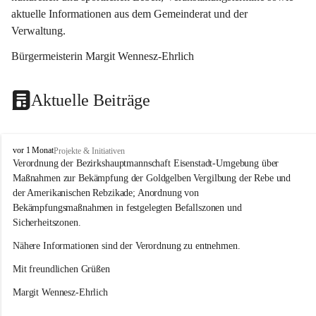
aktuelle Informationen aus dem Gemeinderat und der 
Verwaltung. 
Bürgermeisterin Margit Wennesz-Ehrlich
Aktuelle Beiträge
O
vor 1 Monat
Projekte & Initiativen
s
Verordnung der Bezirkshauptmannschaft Eisenstadt-Umgebung über 
l
Maßnahmen zur Bekämpfung der Goldgelben Vergilbung der Rebe und 
i
der Amerikanischen Rebzikade; Anordnung von 
p
Bekämpfungsmaßnahmen in festgelegten Befallszonen und 
Sicherheitszonen.
Nähere Informationen sind der Verordnung zu entnehmen.
Mit freundlichen Grüßen 
Margit Wennesz-Ehrlich