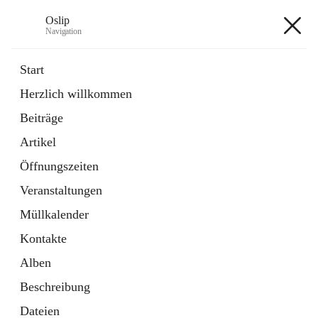
Oslip
Navigation
Oslip
Start
Herzlich willkommen
öffnet
Daten & Fakten
Beiträge
in
Externe Webseite
neuem
Artikel
Tab
öffnet
Bundeskanzleramt Österreich
in
Externe Webseite
Öffnungszeiten
neuem
Tab
Veranstaltungen
+1
Müllkalender
Kontakte
Alben
Beschreibung
Hauptadresse
Dateien