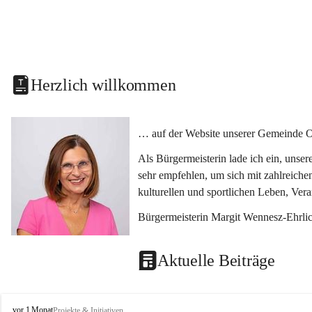
Herzlich willkommen
… auf der Website unserer Gemeinde O
Als Bürgermeisterin lade ich ein, unse
sehr empfehlen, um sich mit zahlreiche
kulturellen und sportlichen Leben, Ver
Bürgermeisterin Margit Wennesz-Ehrli
Aktuelle Beiträge
O
vor 1 Monat
Projekte & Initiativen