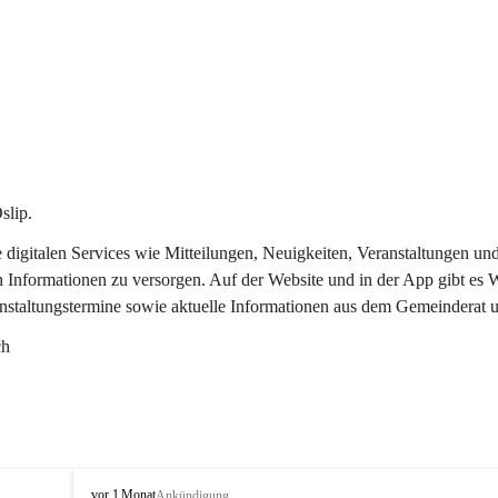
slip.
re digitalen Services wie Mitteilungen, Neuigkeiten, Veranstaltungen
n Informationen zu versorgen. Auf der Website und in der App gibt es
anstaltungstermine sowie aktuelle Informationen aus dem Gemeinderat 
ch
O
vor 1 Monat
Ankündigung