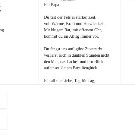
s
s
, 
Für Papa
l
l
n. 
i
i
Du bist der Fels in starker Zeit,
p
p
voll Wärme, Kraft und Herzlichkeit.
ng 
Mit klugem Rat, mit offenem Ohr,
kommst du im Alltag immer vor.
Du fängst uns auf, gibst Zuversicht,
verlierst auch in dunklen Stunden nicht
den Mut, das Lachen und den Blick
auf unser kleines Familienglück.
Für all die Liebe, Tag für Tag,
dank ich dir heut am Vatertag.
Du bist ein Mensch, auf den man baut -
ein Vater, der von Herzen vertraut.
😊 Alles Liebe zum Vatertag.😊
Einen schönen Vatertag wünscht 
Bürgermeisterin Margit Wennesz-Ehrlich 
und die Gemeinderät:innen 