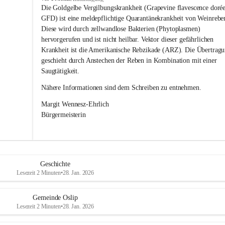
s
Die Goldgelbe Vergilbungskrankheit (Grapevine flavescence dorée
l
GFD) ist eine meldepflichtige Quarantänekrankheit von Weinrebe
i
Diese wird durch zellwandlose Bakterien (Phytoplasmen) 
p
hervorgerufen und ist nicht heilbar. Vektor dieser gefährlichen 
Krankheit ist die Amerikanische Rebzikade (ARZ). Die Übertragu
geschieht durch Anstechen der Reben in Kombination mit einer 
Saugtätigkeit.
Nähere Informationen sind dem Schreiben zu entnehmen.
Margit Wennesz-Ehrlich 
Bürgermeisterin 
Geschichte
Lesezeit 2 Minuten
•
28. Jan. 2026
Gemeinde Oslip
Lesezeit 2 Minuten
•
28. Jan. 2026