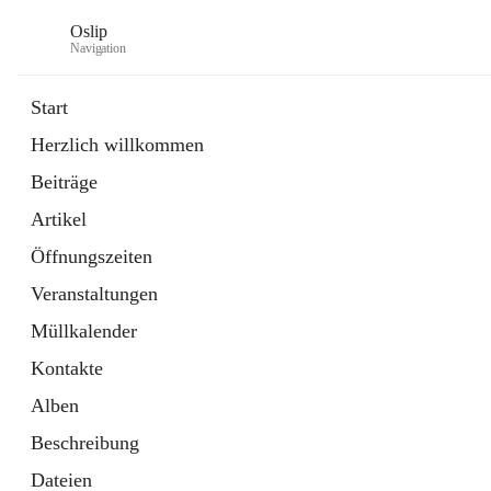
Oslip
Navigation
Start
Herzlich willkommen
öffnet
Daten & Fakten
Beiträge
in
Externe Webseite
neuem
Artikel
Tab
öffnet
Bundeskanzleramt Österreich
in
Externe Webseite
Öffnungszeiten
neuem
Tab
Veranstaltungen
Müllkalender
Kontakte
Alben
Beschreibung
Dateien