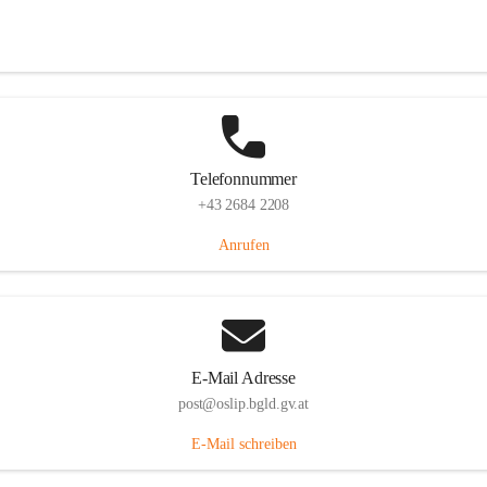
Hauptstraße 7, 7064 Oslip, AUT
Auf Karte ansehen
Telefonnummer
+43 2684 2208
Anrufen
E-Mail Adresse
post@oslip.bgld.gv.at
E-Mail schreiben