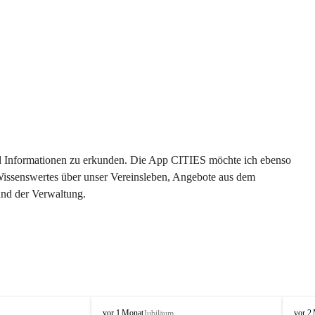
 und Informationen zu erkunden. Die App CITIES möchte ich ebenso 
 Wissenswertes über unser Vereinsleben, Angebote aus dem 
und der Verwaltung. 
O
O
vor 1 Monat
vor 2
Jubiläum