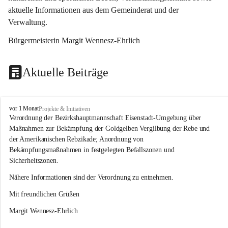
aktuelle Informationen aus dem Gemeinderat und der 
Verwaltung. 
Bürgermeisterin Margit Wennesz-Ehrlich
Aktuelle Beiträge
O
vor 1 Monat
Projekte & Initiativen
s
Verordnung der Bezirkshauptmannschaft Eisenstadt-Umgebung über 
l
Maßnahmen zur Bekämpfung der Goldgelben Vergilbung der Rebe und 
i
der Amerikanischen Rebzikade; Anordnung von 
p
Bekämpfungsmaßnahmen in festgelegten Befallszonen und 
Sicherheitszonen.
Nähere Informationen sind der Verordnung zu entnehmen.
Mit freundlichen Grüßen 
Margit Wennesz-Ehrlich