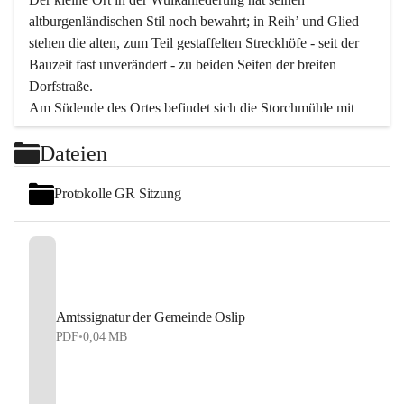
altburgenländischen Stil noch bewahrt; in Reih’ und Glied 
stehen die alten, zum Teil gestaffelten Streckhöfe - seit der 
Bauzeit fast unverändert - zu beiden Seiten der breiten 
Dorfstraße.
Am Südende des Ortes befindet sich die Storchmühle mit 
ihrer schönen Barockeinfahrt - ein bekanntes 
Dateien
Spezialitätenrestaurant mit vorzüglicher pannonischer 
Küche. Die alte Cselley-Mühle am nördlichen Ortsrand ist 
Protokolle GR Sitzung
heute ein bekanntes Kultur- und Aktionszentrum, das aus 
dem kulturellen Leben dieser Region nicht mehr 
wegzudenken ist.
Die Landschaft genießen und entspannen – dazu ist der 
Fischteich ein herrlicher Ort für ruhige und erholsame 
Stunden. Für sportliche Tätigkeiten sorgt das 
Amtssignatur der Gemeinde Oslip
Freizeitzentrum im Ort.
PDF
•
0,04 MB
In Oslip lebt die Volkskultur: Tamburica-Klänge gehören 
zum kulturellen Alltag, auch bei Festen, wo die typisch 
kroatische Volksmusik lebendig ist. Auch der Musikverein 