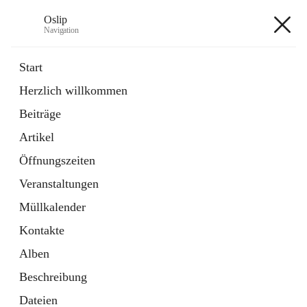
Oslip
Navigation
Oslip
Start
Herzlich willkommen
öffnet
Daten & Fakten
Beiträge
in
Externe Webseite
neuem
Artikel
Tab
öffnet
Bundeskanzleramt Österreich
in
Externe Webseite
Öffnungszeiten
neuem
Tab
Veranstaltungen
+1
Müllkalender
Kontakte
Alben
Beschreibung
Hauptadresse
Dateien