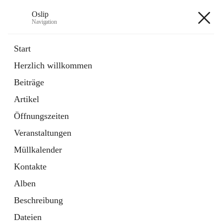
Oslip
Navigation
Oslip
Start
Herzlich willkommen
öffnet
Daten & Fakten
Beiträge
in
Externe Webseite
neuem
Artikel
Tab
öffnet
Bundeskanzleramt Österreich
in
Externe Webseite
Öffnungszeiten
neuem
Tab
Veranstaltungen
+1
Müllkalender
Kontakte
Alben
Beschreibung
Hauptadresse
Dateien