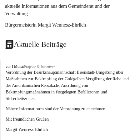
aktuelle Informationen aus dem Gemeinderat und der 
Verwaltung. 
Bürgermeisterin Margit Wennesz-Ehrlich
Aktuelle Beiträge
O
vor 1 Monat
Projekte & Initiativen
s
Verordnung der Bezirkshauptmannschaft Eisenstadt-Umgebung über 
l
Maßnahmen zur Bekämpfung der Goldgelben Vergilbung der Rebe und 
i
der Amerikanischen Rebzikade; Anordnung von 
p
Bekämpfungsmaßnahmen in festgelegten Befallszonen und 
Sicherheitszonen.
Nähere Informationen sind der Verordnung zu entnehmen.
Mit freundlichen Grüßen 
Margit Wennesz-Ehrlich