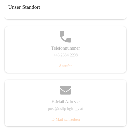
Hauptstraße 7, 7064 Oslip, AUT
Unser Standort
Auf Karte ansehen
Telefonnummer
+43 2684 2208
Anrufen
E-Mail Adresse
post@oslip.bgld.gv.at
E-Mail schreiben