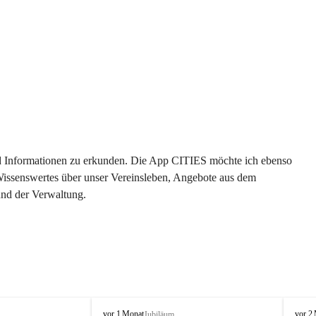
 und Informationen zu erkunden. Die App CITIES möchte ich ebenso 
 Wissenswertes über unser Vereinsleben, Angebote aus dem 
und der Verwaltung. 
O
O
vor 1 Monat
vor 2
Jubiläum