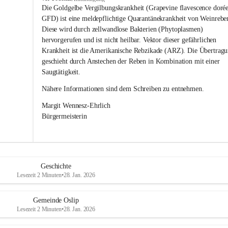
s
Die Goldgelbe Vergilbungskrankheit (Grapevine flavescence dorée
l
GFD) ist eine meldepflichtige Quarantänekrankheit von Weinrebe
i
Diese wird durch zellwandlose Bakterien (Phytoplasmen) 
p
hervorgerufen und ist nicht heilbar. Vektor dieser gefährlichen 
Krankheit ist die Amerikanische Rebzikade (ARZ). Die Übertragu
geschieht durch Anstechen der Reben in Kombination mit einer 
Saugtätigkeit.
Nähere Informationen sind dem Schreiben zu entnehmen.
Margit Wennesz-Ehrlich 
Bürgermeisterin 
Geschichte
Lesezeit 2 Minuten
•
28. Jan. 2026
Gemeinde Oslip
Lesezeit 2 Minuten
•
28. Jan. 2026