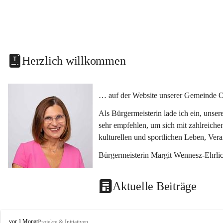
Herzlich willkommen
… auf der Website unserer Gemeinde O
Als Bürgermeisterin lade ich ein, unse
sehr empfehlen, um sich mit zahlreiche
kulturellen und sportlichen Leben, Ver
Bürgermeisterin Margit Wennesz-Ehrli
Aktuelle Beiträge
O
vor 1 Monat
Projekte & Initiativen