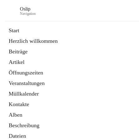
Oslip
Navigation
Start
Herzlich willkommen
öffnet
Daten & Fakten
Beiträge
in
Externe Webseite
neuem
Artikel
Tab
öffnet
Bundeskanzleramt Österreich
in
Externe Webseite
Öffnungszeiten
neuem
Tab
Veranstaltungen
Müllkalender
Kontakte
Alben
Beschreibung
Dateien