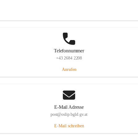
Hauptstraße 7, 7064 Oslip, AUT
Auf Karte ansehen
Telefonnummer
+43 2684 2208
Anrufen
E-Mail Adresse
post@oslip.bgld.gv.at
E-Mail schreiben