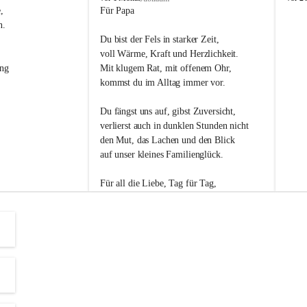
s
s
, 
Für Papa
l
l
n. 
i
i
Du bist der Fels in starker Zeit,
p
p
voll Wärme, Kraft und Herzlichkeit.
ng 
Mit klugem Rat, mit offenem Ohr,
kommst du im Alltag immer vor.
Du fängst uns auf, gibst Zuversicht,
verlierst auch in dunklen Stunden nicht
den Mut, das Lachen und den Blick
auf unser kleines Familienglück.
Für all die Liebe, Tag für Tag,
dank ich dir heut am Vatertag.
Du bist ein Mensch, auf den man baut -
ein Vater, der von Herzen vertraut.
😊 Alles Liebe zum Vatertag.😊
Einen schönen Vatertag wünscht 
Bürgermeisterin Margit Wennesz-Ehrlich 
und die Gemeinderät:innen 