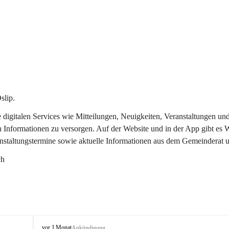
slip.
re digitalen Services wie Mitteilungen, Neuigkeiten, Veranstaltungen
n Informationen zu versorgen. Auf der Website und in der App gibt es
anstaltungstermine sowie aktuelle Informationen aus dem Gemeinderat 
ch
O
vor 1 Monat
Ankündigung