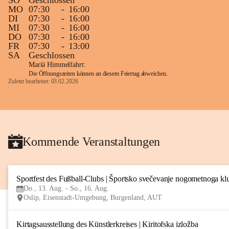
SO
Geschlossen
MO
07:30
-
16:00
DI
07:30
-
16:00
MI
07:30
-
16:00
DO
07:30
-
16:00
FR
07:30
-
13:00
SA
Geschlossen
Mariä Himmelfahrt:
Die Öffnungszeiten können an diesem Feiertag abweichen.
Zuletzt bearbeitet: 03.02.2026
Kommende Veranstaltungen
Sportfest des Fußball-Clubs | Športsko svečevanje nogometnoga kl
Do., 13. Aug. - So., 16. Aug.
Oslip, Eisenstadt-Umgebung, Burgenland, AUT
Kirtagsausstellung des Künstlerkreises | Kiritofska izložba