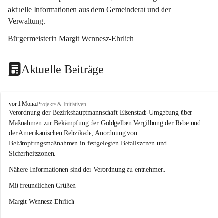
aktuelle Informationen aus dem Gemeinderat und der 
Verwaltung. 
Bürgermeisterin Margit Wennesz-Ehrlich
Aktuelle Beiträge
O
vor 1 Monat
Projekte & Initiativen
s
Verordnung der Bezirkshauptmannschaft Eisenstadt-Umgebung über 
l
Maßnahmen zur Bekämpfung der Goldgelben Vergilbung der Rebe und 
i
der Amerikanischen Rebzikade; Anordnung von 
p
Bekämpfungsmaßnahmen in festgelegten Befallszonen und 
Sicherheitszonen.
Nähere Informationen sind der Verordnung zu entnehmen.
Mit freundlichen Grüßen 
Margit Wennesz-Ehrlich