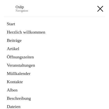
Oslip
Navigation
Oslip
Start
Herzlich willkommen
öffnet
Daten & Fakten
Beiträge
in
Externe Webseite
neuem
Artikel
Tab
öffnet
Bundeskanzleramt Österreich
in
Externe Webseite
Öffnungszeiten
neuem
Tab
Veranstaltungen
+1
Müllkalender
Kontakte
Alben
Beschreibung
Hauptadresse
Dateien