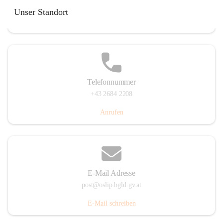
Hauptstraße 7, 7064 Oslip, AUT
Unser Standort
Auf Karte ansehen
Telefonnummer
+43 2684 2208
Anrufen
E-Mail Adresse
post@oslip.bgld.gv.at
E-Mail schreiben