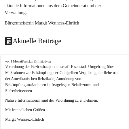
aktuelle Informationen aus dem Gemeinderat und der 
Verwaltung. 
Bürgermeisterin Margit Wennesz-Ehrlich
Aktuelle Beiträge
O
vor 1 Monat
Projekte & Initiativen
s
Verordnung der Bezirkshauptmannschaft Eisenstadt-Umgebung über 
l
Maßnahmen zur Bekämpfung der Goldgelben Vergilbung der Rebe und 
i
der Amerikanischen Rebzikade; Anordnung von 
p
Bekämpfungsmaßnahmen in festgelegten Befallszonen und 
Sicherheitszonen.
Nähere Informationen sind der Verordnung zu entnehmen.
Mit freundlichen Grüßen 
Margit Wennesz-Ehrlich