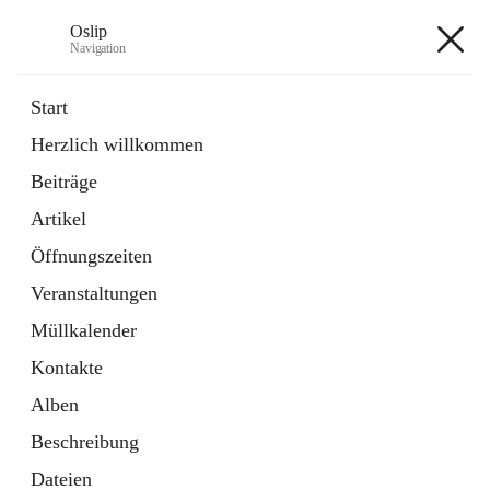
Oslip
Navigation
Oslip
Start
Herzlich willkommen
öffnet
Daten & Fakten
Beiträge
in
Externe Webseite
neuem
Artikel
Tab
öffnet
Bundeskanzleramt Österreich
in
Externe Webseite
Öffnungszeiten
neuem
Tab
Veranstaltungen
+1
Müllkalender
Kontakte
Alben
Beschreibung
Hauptadresse
Dateien