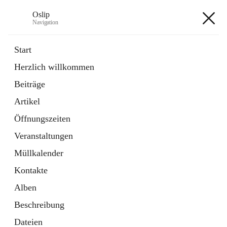
Oslip
Navigation
Oslip
Start
Herzlich willkommen
öffnet
Daten & Fakten
Beiträge
in
Externe Webseite
neuem
Artikel
Tab
öffnet
Bundeskanzleramt Österreich
in
Externe Webseite
Öffnungszeiten
neuem
Tab
Veranstaltungen
+1
Müllkalender
Kontakte
Alben
Beschreibung
Hauptadresse
Dateien