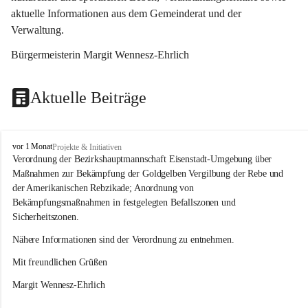
aktuelle Informationen aus dem Gemeinderat und der 
Verwaltung. 
Bürgermeisterin Margit Wennesz-Ehrlich
Aktuelle Beiträge
O
vor 1 Monat
Projekte & Initiativen
s
Verordnung der Bezirkshauptmannschaft Eisenstadt-Umgebung über 
l
Maßnahmen zur Bekämpfung der Goldgelben Vergilbung der Rebe und 
i
der Amerikanischen Rebzikade; Anordnung von 
p
Bekämpfungsmaßnahmen in festgelegten Befallszonen und 
Sicherheitszonen.
Nähere Informationen sind der Verordnung zu entnehmen.
Mit freundlichen Grüßen 
Margit Wennesz-Ehrlich