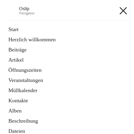
Oslip
Navigation
Oslip
Start
Herzlich willkommen
öffnet
Daten & Fakten
Beiträge
in
Externe Webseite
neuem
Artikel
Tab
öffnet
Bundeskanzleramt Österreich
in
Externe Webseite
Öffnungszeiten
neuem
Tab
Veranstaltungen
+1
Müllkalender
Kontakte
Alben
Beschreibung
Hauptadresse
Dateien