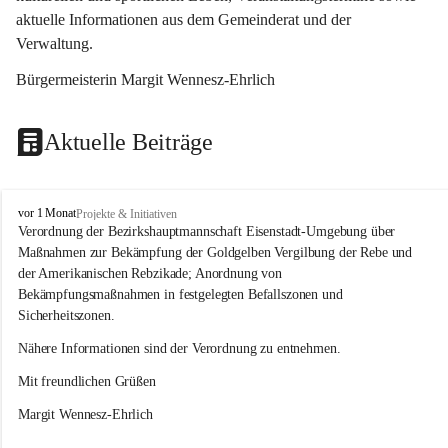
aktuelle Informationen aus dem Gemeinderat und der 
Verwaltung. 
Bürgermeisterin Margit Wennesz-Ehrlich
Aktuelle Beiträge
O
vor 1 Monat
Projekte & Initiativen
s
Verordnung der Bezirkshauptmannschaft Eisenstadt-Umgebung über 
l
Maßnahmen zur Bekämpfung der Goldgelben Vergilbung der Rebe und 
i
der Amerikanischen Rebzikade; Anordnung von 
p
Bekämpfungsmaßnahmen in festgelegten Befallszonen und 
Sicherheitszonen.
Nähere Informationen sind der Verordnung zu entnehmen.
Mit freundlichen Grüßen 
Margit Wennesz-Ehrlich