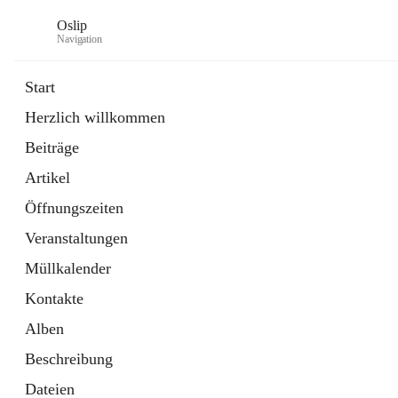
Oslip
Navigation
Start
Herzlich willkommen
öffnet
Daten & Fakten
Beiträge
in
Externe Webseite
neuem
Artikel
Tab
öffnet
Bundeskanzleramt Österreich
in
Externe Webseite
Öffnungszeiten
neuem
Tab
Veranstaltungen
Müllkalender
Kontakte
Alben
Beschreibung
Dateien