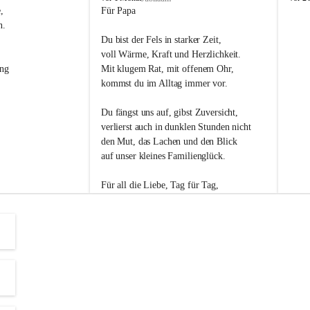
s
s
, 
Für Papa
l
l
n. 
i
i
Du bist der Fels in starker Zeit,
p
p
voll Wärme, Kraft und Herzlichkeit.
ng 
Mit klugem Rat, mit offenem Ohr,
kommst du im Alltag immer vor.
Du fängst uns auf, gibst Zuversicht,
verlierst auch in dunklen Stunden nicht
den Mut, das Lachen und den Blick
auf unser kleines Familienglück.
Für all die Liebe, Tag für Tag,
dank ich dir heut am Vatertag.
Du bist ein Mensch, auf den man baut -
ein Vater, der von Herzen vertraut.
😊 Alles Liebe zum Vatertag.😊
Einen schönen Vatertag wünscht 
Bürgermeisterin Margit Wennesz-Ehrlich 
und die Gemeinderät:innen 