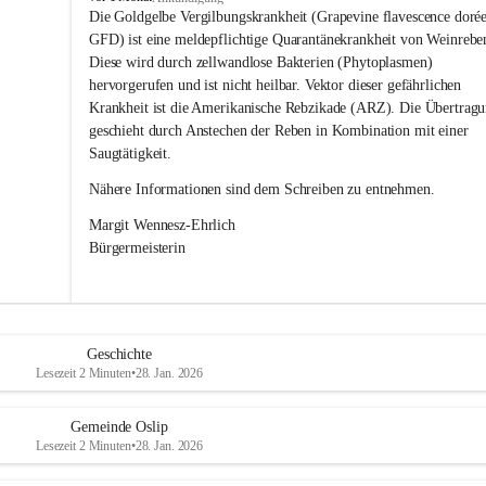
s
Die Goldgelbe Vergilbungskrankheit (Grapevine flavescence dorée
l
GFD) ist eine meldepflichtige Quarantänekrankheit von Weinrebe
i
Diese wird durch zellwandlose Bakterien (Phytoplasmen) 
p
hervorgerufen und ist nicht heilbar. Vektor dieser gefährlichen 
Krankheit ist die Amerikanische Rebzikade (ARZ). Die Übertragu
geschieht durch Anstechen der Reben in Kombination mit einer 
Saugtätigkeit.
Nähere Informationen sind dem Schreiben zu entnehmen.
Margit Wennesz-Ehrlich 
Bürgermeisterin 
Geschichte
Lesezeit 2 Minuten
•
28. Jan. 2026
Gemeinde Oslip
Lesezeit 2 Minuten
•
28. Jan. 2026