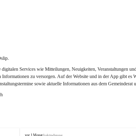
slip.
re digitalen Services wie Mitteilungen, Neuigkeiten, Veranstaltungen
n Informationen zu versorgen. Auf der Website und in der App gibt es
anstaltungstermine sowie aktuelle Informationen aus dem Gemeinderat 
ch
O
vor 1 Monat
Ankündigung