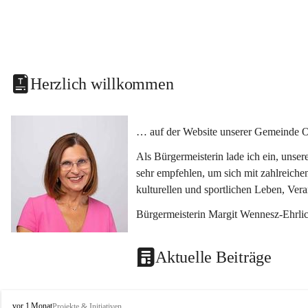
Herzlich willkommen
… auf der Website unserer Gemeinde O
Als Bürgermeisterin lade ich ein, unse
sehr empfehlen, um sich mit zahlreiche
kulturellen und sportlichen Leben, Ver
Bürgermeisterin Margit Wennesz-Ehrli
Aktuelle Beiträge
O
vor 1 Monat
Projekte & Initiativen