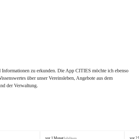
 und Informationen zu erkunden. Die App CITIES möchte ich ebenso 
 Wissenswertes über unser Vereinsleben, Angebote aus dem 
und der Verwaltung. 
O
O
vor 1 Monat
vor 2
Jubiläum