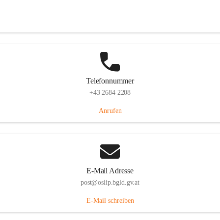
Hauptstraße 7, 7064 Oslip, AUT
Auf Karte ansehen
Telefonnummer
+43 2684 2208
Anrufen
E-Mail Adresse
post@oslip.bgld.gv.at
E-Mail schreiben