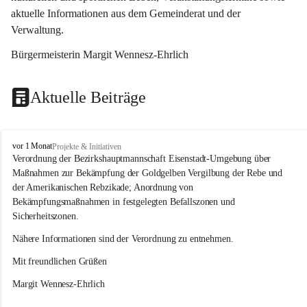
aktuelle Informationen aus dem Gemeinderat und der 
Verwaltung. 
Bürgermeisterin Margit Wennesz-Ehrlich
Aktuelle Beiträge
O
vor 1 Monat
Projekte & Initiativen
s
Verordnung der Bezirkshauptmannschaft Eisenstadt-Umgebung über 
l
Maßnahmen zur Bekämpfung der Goldgelben Vergilbung der Rebe und 
i
der Amerikanischen Rebzikade; Anordnung von 
p
Bekämpfungsmaßnahmen in festgelegten Befallszonen und 
Sicherheitszonen.
Nähere Informationen sind der Verordnung zu entnehmen.
Mit freundlichen Grüßen 
Margit Wennesz-Ehrlich