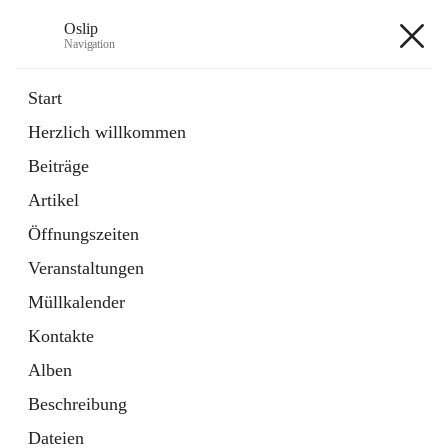
Oslip
Navigation
Oslip
Start
Herzlich willkommen
öffnet
Daten & Fakten
Beiträge
in
Externe Webseite
neuem
Artikel
Tab
öffnet
Bundeskanzleramt Österreich
in
Externe Webseite
Öffnungszeiten
neuem
Tab
Veranstaltungen
+1
Müllkalender
Kontakte
Alben
Beschreibung
Hauptadresse
Dateien