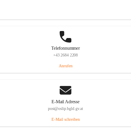
Hauptstraße 7, 7064 Oslip, AUT
Auf Karte ansehen
Telefonnummer
+43 2684 2208
Anrufen
E-Mail Adresse
post@oslip.bgld.gv.at
E-Mail schreiben