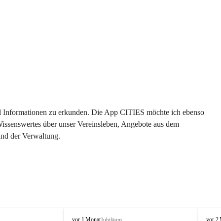
 und Informationen zu erkunden. Die App CITIES möchte ich ebenso 
 Wissenswertes über unser Vereinsleben, Angebote aus dem 
und der Verwaltung. 
O
O
vor 1 Monat
vor 2
Jubiläum