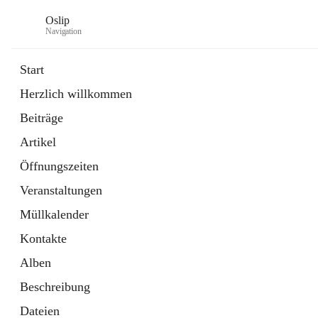
Oslip
Navigation
Start
Herzlich willkommen
öffnet
Daten & Fakten
Beiträge
in
Externe Webseite
neuem
Artikel
Tab
öffnet
Bundeskanzleramt Österreich
in
Externe Webseite
Öffnungszeiten
neuem
Tab
Veranstaltungen
Müllkalender
Kontakte
Alben
Beschreibung
Dateien