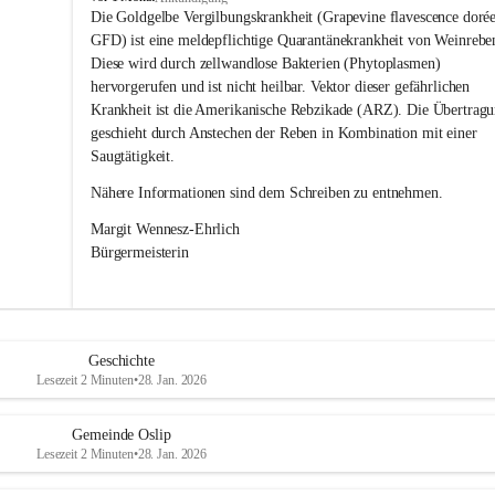
s
Die Goldgelbe Vergilbungskrankheit (Grapevine flavescence dorée
l
GFD) ist eine meldepflichtige Quarantänekrankheit von Weinrebe
i
Diese wird durch zellwandlose Bakterien (Phytoplasmen) 
p
hervorgerufen und ist nicht heilbar. Vektor dieser gefährlichen 
Krankheit ist die Amerikanische Rebzikade (ARZ). Die Übertragu
geschieht durch Anstechen der Reben in Kombination mit einer 
Saugtätigkeit.
Nähere Informationen sind dem Schreiben zu entnehmen.
Margit Wennesz-Ehrlich 
Bürgermeisterin 
Geschichte
Lesezeit 2 Minuten
•
28. Jan. 2026
Gemeinde Oslip
Lesezeit 2 Minuten
•
28. Jan. 2026