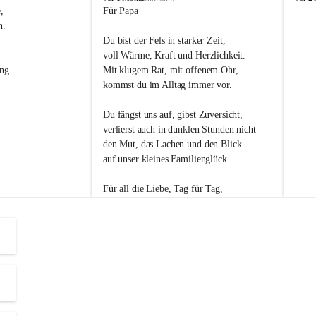
s
s
, 
Für Papa
l
l
n. 
i
i
Du bist der Fels in starker Zeit,
p
p
voll Wärme, Kraft und Herzlichkeit.
ng 
Mit klugem Rat, mit offenem Ohr,
kommst du im Alltag immer vor.
Du fängst uns auf, gibst Zuversicht,
verlierst auch in dunklen Stunden nicht
den Mut, das Lachen und den Blick
auf unser kleines Familienglück.
Für all die Liebe, Tag für Tag,
dank ich dir heut am Vatertag.
Du bist ein Mensch, auf den man baut -
ein Vater, der von Herzen vertraut.
😊 Alles Liebe zum Vatertag.😊
Einen schönen Vatertag wünscht 
Bürgermeisterin Margit Wennesz-Ehrlich 
und die Gemeinderät:innen 