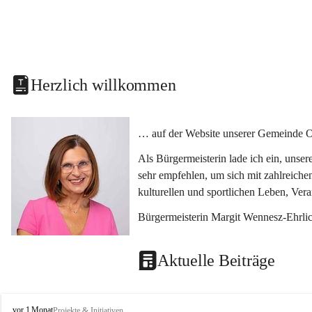
Herzlich willkommen
… auf der Website unserer Gemeinde O
Als Bürgermeisterin lade ich ein, unse
sehr empfehlen, um sich mit zahlreiche
kulturellen und sportlichen Leben, Ver
Bürgermeisterin Margit Wennesz-Ehrli
Aktuelle Beiträge
O
vor 1 Monat
Projekte & Initiativen