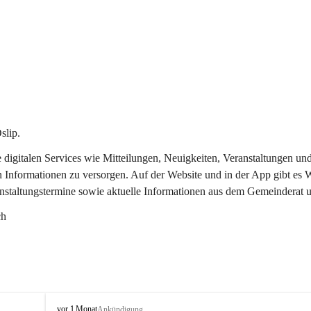
slip.
re digitalen Services wie Mitteilungen, Neuigkeiten, Veranstaltungen
n Informationen zu versorgen. Auf der Website und in der App gibt es
anstaltungstermine sowie aktuelle Informationen aus dem Gemeinderat 
ch
O
vor 1 Monat
Ankündigung