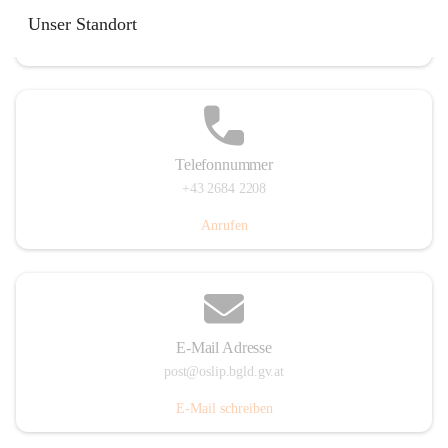
Hauptstraße 7, 7064 Oslip, AUT
Unser Standort
Auf Karte ansehen
Telefonnummer
+43 2684 2208
Anrufen
E-Mail Adresse
post@oslip.bgld.gv.at
E-Mail schreiben