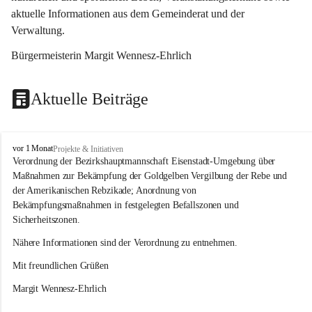
aktuelle Informationen aus dem Gemeinderat und der 
Verwaltung. 
Bürgermeisterin Margit Wennesz-Ehrlich
Aktuelle Beiträge
O
vor 1 Monat
Projekte & Initiativen
s
Verordnung der Bezirkshauptmannschaft Eisenstadt-Umgebung über 
l
Maßnahmen zur Bekämpfung der Goldgelben Vergilbung der Rebe und 
i
der Amerikanischen Rebzikade; Anordnung von 
p
Bekämpfungsmaßnahmen in festgelegten Befallszonen und 
Sicherheitszonen.
Nähere Informationen sind der Verordnung zu entnehmen.
Mit freundlichen Grüßen 
Margit Wennesz-Ehrlich