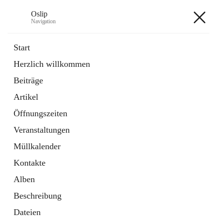
Oslip
Navigation
Oslip
Start
Herzlich willkommen
öffnet
Daten & Fakten
Beiträge
in
Externe Webseite
neuem
Artikel
Tab
öffnet
Bundeskanzleramt Österreich
in
Externe Webseite
Öffnungszeiten
neuem
Tab
Veranstaltungen
+1
Müllkalender
Kontakte
Alben
Beschreibung
Hauptadresse
Dateien