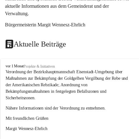
aktuelle Informationen aus dem Gemeinderat und der 
Verwaltung. 
Bürgermeisterin Margit Wennesz-Ehrlich
Aktuelle Beiträge
O
vor 1 Monat
Projekte & Initiativen
s
Verordnung der Bezirkshauptmannschaft Eisenstadt-Umgebung über 
l
Maßnahmen zur Bekämpfung der Goldgelben Vergilbung der Rebe und 
i
der Amerikanischen Rebzikade; Anordnung von 
p
Bekämpfungsmaßnahmen in festgelegten Befallszonen und 
Sicherheitszonen.
Nähere Informationen sind der Verordnung zu entnehmen.
Mit freundlichen Grüßen 
Margit Wennesz-Ehrlich