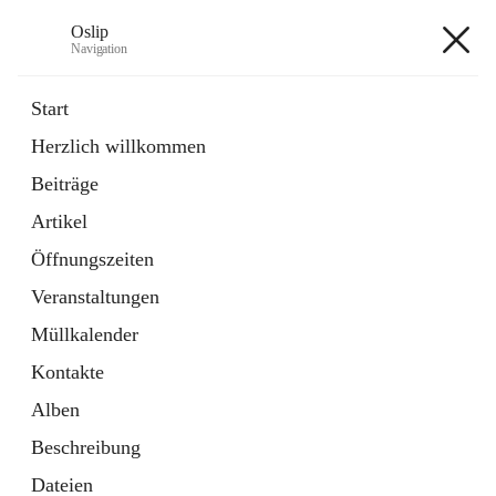
Oslip
Navigation
Oslip
Start
Herzlich willkommen
öffnet
Daten & Fakten
Beiträge
in
Externe Webseite
neuem
Artikel
Tab
öffnet
Bundeskanzleramt Österreich
in
Externe Webseite
Öffnungszeiten
neuem
Tab
Veranstaltungen
+1
Müllkalender
Kontakte
Alben
Beschreibung
Hauptadresse
Dateien