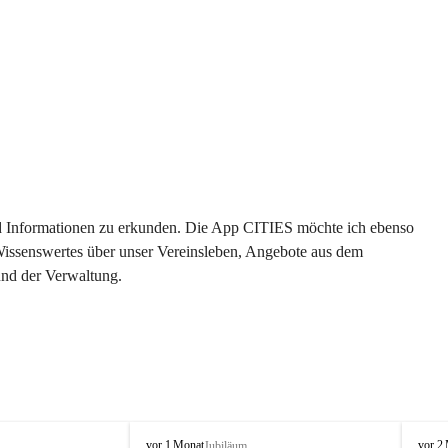
 und Informationen zu erkunden. Die App CITIES möchte ich ebenso 
 Wissenswertes über unser Vereinsleben, Angebote aus dem 
und der Verwaltung. 
O
O
vor 1 Monat
vor 2
Jubiläum