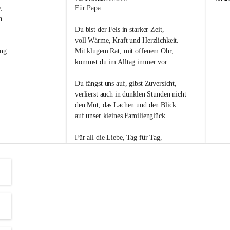
s
s
, 
Für Papa
l
l
n. 
i
i
Du bist der Fels in starker Zeit,
p
p
voll Wärme, Kraft und Herzlichkeit.
ng 
Mit klugem Rat, mit offenem Ohr,
kommst du im Alltag immer vor.
Du fängst uns auf, gibst Zuversicht,
verlierst auch in dunklen Stunden nicht
den Mut, das Lachen und den Blick
auf unser kleines Familienglück.
Für all die Liebe, Tag für Tag,
dank ich dir heut am Vatertag.
Du bist ein Mensch, auf den man baut -
ein Vater, der von Herzen vertraut.
😊 Alles Liebe zum Vatertag.😊
Einen schönen Vatertag wünscht 
Bürgermeisterin Margit Wennesz-Ehrlich 
und die Gemeinderät:innen 