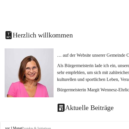
Herzlich willkommen
… auf der Website unserer Gemeinde O
Als Bürgermeisterin lade ich ein, unse
sehr empfehlen, um sich mit zahlreiche
kulturellen und sportlichen Leben, Ver
Bürgermeisterin Margit Wennesz-Ehrli
Aktuelle Beiträge
O
vor 1 Monat
Projekte & Initiativen