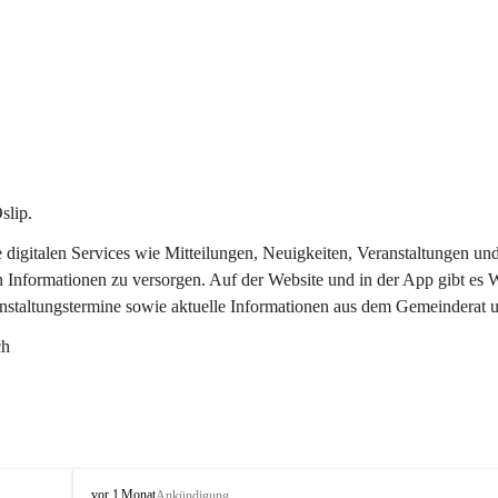
slip.
re digitalen Services wie Mitteilungen, Neuigkeiten, Veranstaltungen
n Informationen zu versorgen. Auf der Website und in der App gibt es
anstaltungstermine sowie aktuelle Informationen aus dem Gemeinderat 
ch
O
vor 1 Monat
Ankündigung