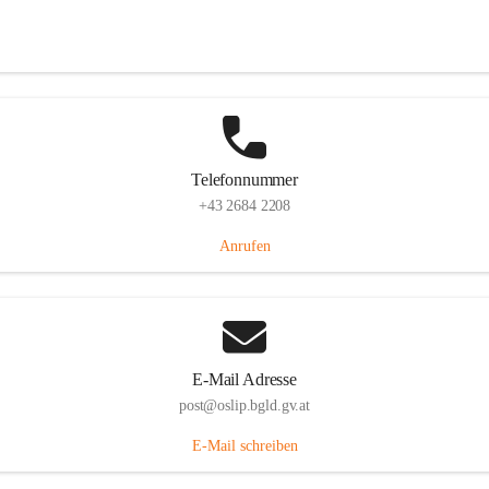
Hauptstraße 7, 7064 Oslip, AUT
Auf Karte ansehen
Telefonnummer
+43 2684 2208
Anrufen
E-Mail Adresse
post@oslip.bgld.gv.at
E-Mail schreiben