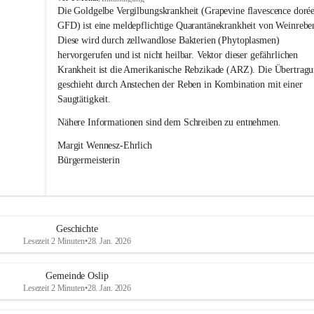
s
Die Goldgelbe Vergilbungskrankheit (Grapevine flavescence dorée
l
GFD) ist eine meldepflichtige Quarantänekrankheit von Weinrebe
i
Diese wird durch zellwandlose Bakterien (Phytoplasmen) 
p
hervorgerufen und ist nicht heilbar. Vektor dieser gefährlichen 
Krankheit ist die Amerikanische Rebzikade (ARZ). Die Übertragu
geschieht durch Anstechen der Reben in Kombination mit einer 
Saugtätigkeit.
Nähere Informationen sind dem Schreiben zu entnehmen.
Margit Wennesz-Ehrlich 
Bürgermeisterin 
Geschichte
Lesezeit 2 Minuten
•
28. Jan. 2026
Gemeinde Oslip
Lesezeit 2 Minuten
•
28. Jan. 2026