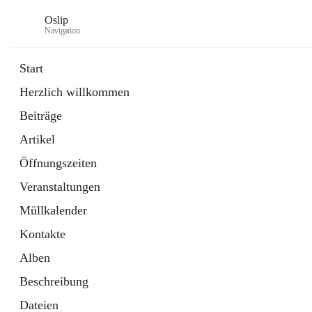
Oslip
Navigation
Start
Herzlich willkommen
öffnet
Daten & Fakten
Beiträge
in
Externe Webseite
neuem
Artikel
Tab
öffnet
Bundeskanzleramt Österreich
in
Externe Webseite
Öffnungszeiten
neuem
Tab
Veranstaltungen
Müllkalender
Kontakte
Alben
Beschreibung
Dateien