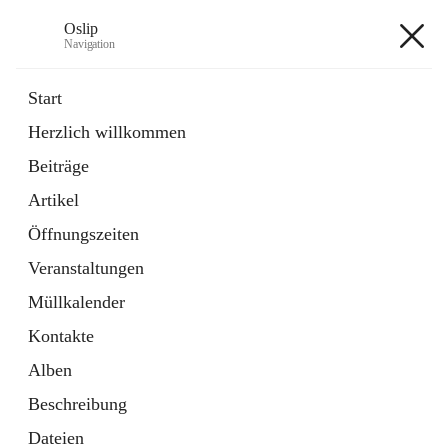
Oslip
Navigation
Oslip
Start
Herzlich willkommen
öffnet
Daten & Fakten
Beiträge
in
Externe Webseite
neuem
Artikel
Tab
öffnet
Bundeskanzleramt Österreich
in
Externe Webseite
Öffnungszeiten
neuem
Tab
Veranstaltungen
+1
Müllkalender
Kontakte
Alben
Beschreibung
Hauptadresse
Dateien