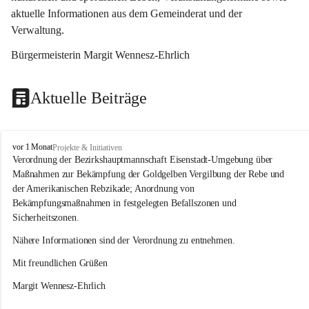
aktuelle Informationen aus dem Gemeinderat und der 
Verwaltung. 
Bürgermeisterin Margit Wennesz-Ehrlich
Aktuelle Beiträge
O
vor 1 Monat
Projekte & Initiativen
s
Verordnung der Bezirkshauptmannschaft Eisenstadt-Umgebung über 
l
Maßnahmen zur Bekämpfung der Goldgelben Vergilbung der Rebe und 
i
der Amerikanischen Rebzikade; Anordnung von 
p
Bekämpfungsmaßnahmen in festgelegten Befallszonen und 
Sicherheitszonen.
Nähere Informationen sind der Verordnung zu entnehmen.
Mit freundlichen Grüßen 
Margit Wennesz-Ehrlich