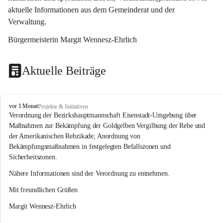
aktuelle Informationen aus dem Gemeinderat und der 
Verwaltung. 
Bürgermeisterin Margit Wennesz-Ehrlich
Aktuelle Beiträge
O
vor 1 Monat
Projekte & Initiativen
s
Verordnung der Bezirkshauptmannschaft Eisenstadt-Umgebung über 
l
Maßnahmen zur Bekämpfung der Goldgelben Vergilbung der Rebe und 
i
der Amerikanischen Rebzikade; Anordnung von 
p
Bekämpfungsmaßnahmen in festgelegten Befallszonen und 
Sicherheitszonen.
Nähere Informationen sind der Verordnung zu entnehmen.
Mit freundlichen Grüßen 
Margit Wennesz-Ehrlich