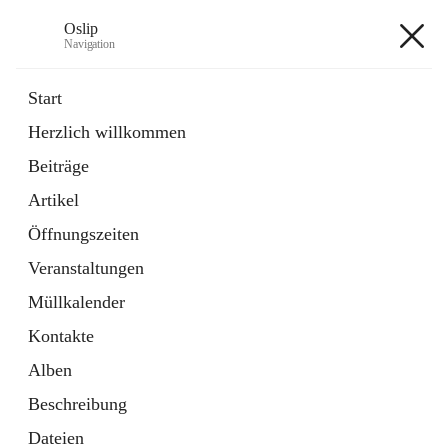
Oslip
Navigation
Oslip
Start
Herzlich willkommen
öffnet
Daten & Fakten
Beiträge
in
Externe Webseite
neuem
Artikel
Tab
öffnet
Bundeskanzleramt Österreich
in
Externe Webseite
Öffnungszeiten
neuem
Tab
Veranstaltungen
+1
Müllkalender
Kontakte
Alben
Beschreibung
Hauptadresse
Dateien