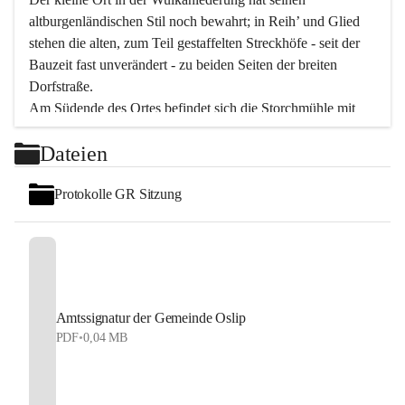
altburgenländischen Stil noch bewahrt; in Reih’ und Glied 
stehen die alten, zum Teil gestaffelten Streckhöfe - seit der 
Bauzeit fast unverändert - zu beiden Seiten der breiten 
Dorfstraße.
Am Südende des Ortes befindet sich die Storchmühle mit 
ihrer schönen Barockeinfahrt - ein bekanntes 
Dateien
Spezialitätenrestaurant mit vorzüglicher pannonischer 
Küche. Die alte Cselley-Mühle am nördlichen Ortsrand ist 
Protokolle GR Sitzung
heute ein bekanntes Kultur- und Aktionszentrum, das aus 
dem kulturellen Leben dieser Region nicht mehr 
wegzudenken ist.
Die Landschaft genießen und entspannen – dazu ist der 
Fischteich ein herrlicher Ort für ruhige und erholsame 
Stunden. Für sportliche Tätigkeiten sorgt das 
Amtssignatur der Gemeinde Oslip
Freizeitzentrum im Ort.
PDF
•
0,04 MB
In Oslip lebt die Volkskultur: Tamburica-Klänge gehören 
zum kulturellen Alltag, auch bei Festen, wo die typisch 
kroatische Volksmusik lebendig ist. Auch der Musikverein 