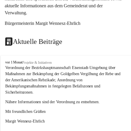
aktuelle Informationen aus dem Gemeinderat und der 
Verwaltung. 
Bürgermeisterin Margit Wennesz-Ehrlich
Aktuelle Beiträge
O
vor 1 Monat
Projekte & Initiativen
s
Verordnung der Bezirkshauptmannschaft Eisenstadt-Umgebung über 
l
Maßnahmen zur Bekämpfung der Goldgelben Vergilbung der Rebe und 
i
der Amerikanischen Rebzikade; Anordnung von 
p
Bekämpfungsmaßnahmen in festgelegten Befallszonen und 
Sicherheitszonen.
Nähere Informationen sind der Verordnung zu entnehmen.
Mit freundlichen Grüßen 
Margit Wennesz-Ehrlich