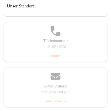
Hauptstraße 7, 7064 Oslip, AUT
Unser Standort
Auf Karte ansehen
Telefonnummer
+43 2684 2208
Anrufen
E-Mail Adresse
post@oslip.bgld.gv.at
E-Mail schreiben