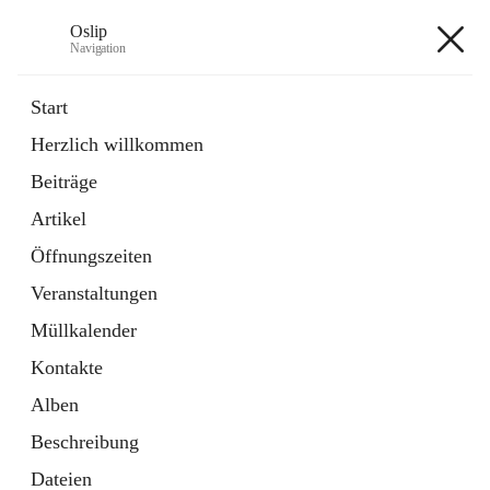
Oslip
Navigation
Oslip
Start
Herzlich willkommen
öffnet
Daten & Fakten
Beiträge
in
Externe Webseite
neuem
Artikel
Tab
öffnet
Bundeskanzleramt Österreich
in
Externe Webseite
Öffnungszeiten
neuem
Tab
Veranstaltungen
+1
Müllkalender
Kontakte
Alben
Beschreibung
Hauptadresse
Dateien