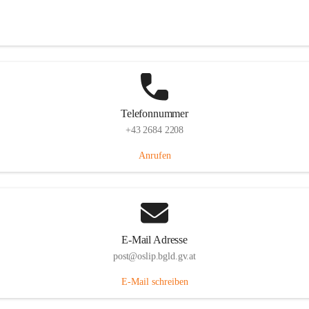
Hauptstraße 7, 7064 Oslip, AUT
Auf Karte ansehen
Telefonnummer
+43 2684 2208
Anrufen
E-Mail Adresse
post@oslip.bgld.gv.at
E-Mail schreiben