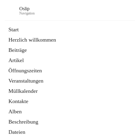
Oslip
Navigation
Start
Herzlich willkommen
öffnet
Daten & Fakten
Beiträge
in
Externe Webseite
neuem
Artikel
Tab
öffnet
Bundeskanzleramt Österreich
in
Externe Webseite
Öffnungszeiten
neuem
Tab
Veranstaltungen
Müllkalender
Kontakte
Alben
Beschreibung
Dateien