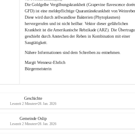
s
Die Goldgelbe Vergilbungskrankheit (Grapevine flavescence dorée
l
GFD) ist eine meldepflichtige Quarantänekrankheit von Weinrebe
i
Diese wird durch zellwandlose Bakterien (Phytoplasmen) 
p
hervorgerufen und ist nicht heilbar. Vektor dieser gefährlichen 
Krankheit ist die Amerikanische Rebzikade (ARZ). Die Übertragu
geschieht durch Anstechen der Reben in Kombination mit einer 
Saugtätigkeit.
Nähere Informationen sind dem Schreiben zu entnehmen.
Margit Wennesz-Ehrlich 
Bürgermeisterin 
Geschichte
Lesezeit 2 Minuten
•
28. Jan. 2026
Gemeinde Oslip
Lesezeit 2 Minuten
•
28. Jan. 2026