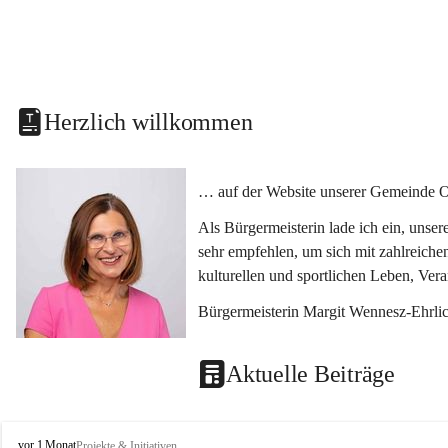
Herzlich willkommen
… auf der Website unserer Gemeinde O
Als Bürgermeisterin lade ich ein, unse
sehr empfehlen, um sich mit zahlreiche
kulturellen und sportlichen Leben, Ver
Bürgermeisterin Margit Wennesz-Ehrli
Aktuelle Beiträge
O
vor 1 Monat
Projekte & Initiativen