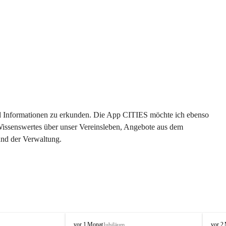
 und Informationen zu erkunden. Die App CITIES möchte ich ebenso 
 Wissenswertes über unser Vereinsleben, Angebote aus dem 
und der Verwaltung. 
O
O
vor 1 Monat
vor 2
Jubiläum