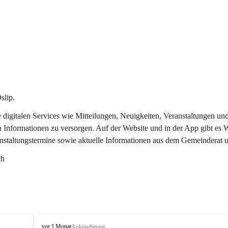
slip.
re digitalen Services wie Mitteilungen, Neuigkeiten, Veranstaltungen
n Informationen zu versorgen. Auf der Website und in der App gibt es
anstaltungstermine sowie aktuelle Informationen aus dem Gemeinderat 
ch
O
vor 1 Monat
Ankündigung