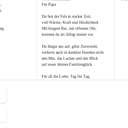
s
s
, 
Für Papa
l
l
n. 
i
i
Du bist der Fels in starker Zeit,
p
p
voll Wärme, Kraft und Herzlichkeit.
ng 
Mit klugem Rat, mit offenem Ohr,
kommst du im Alltag immer vor.
Du fängst uns auf, gibst Zuversicht,
verlierst auch in dunklen Stunden nicht
den Mut, das Lachen und den Blick
auf unser kleines Familienglück.
Für all die Liebe, Tag für Tag,
dank ich dir heut am Vatertag.
Du bist ein Mensch, auf den man baut -
ein Vater, der von Herzen vertraut.
😊 Alles Liebe zum Vatertag.😊
Einen schönen Vatertag wünscht 
Bürgermeisterin Margit Wennesz-Ehrlich 
und die Gemeinderät:innen 