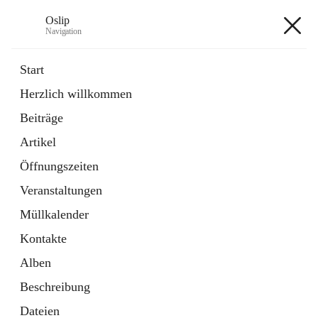
Oslip
Navigation
Oslip
Start
Herzlich willkommen
öffnet
Daten & Fakten
Beiträge
in
Externe Webseite
neuem
Artikel
Tab
öffnet
Bundeskanzleramt Österreich
in
Externe Webseite
Öffnungszeiten
neuem
Tab
Veranstaltungen
+1
Müllkalender
Kontakte
Alben
Beschreibung
Hauptadresse
Dateien