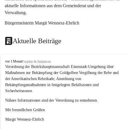
aktuelle Informationen aus dem Gemeinderat und der 
Verwaltung. 
Bürgermeisterin Margit Wennesz-Ehrlich
Aktuelle Beiträge
O
vor 1 Monat
Projekte & Initiativen
s
Verordnung der Bezirkshauptmannschaft Eisenstadt-Umgebung über 
l
Maßnahmen zur Bekämpfung der Goldgelben Vergilbung der Rebe und 
i
der Amerikanischen Rebzikade; Anordnung von 
p
Bekämpfungsmaßnahmen in festgelegten Befallszonen und 
Sicherheitszonen.
Nähere Informationen sind der Verordnung zu entnehmen.
Mit freundlichen Grüßen 
Margit Wennesz-Ehrlich