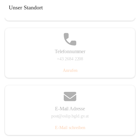
Hauptstraße 7, 7064 Oslip, AUT
Unser Standort
Auf Karte ansehen
Telefonnummer
+43 2684 2208
Anrufen
E-Mail Adresse
post@oslip.bgld.gv.at
E-Mail schreiben