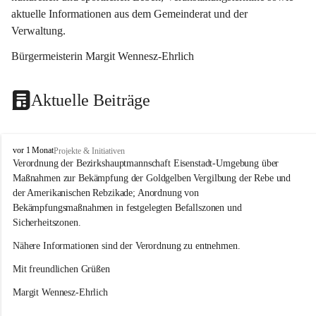
aktuelle Informationen aus dem Gemeinderat und der 
Verwaltung. 
Bürgermeisterin Margit Wennesz-Ehrlich
Aktuelle Beiträge
O
vor 1 Monat
Projekte & Initiativen
s
Verordnung der Bezirkshauptmannschaft Eisenstadt-Umgebung über 
l
Maßnahmen zur Bekämpfung der Goldgelben Vergilbung der Rebe und 
i
der Amerikanischen Rebzikade; Anordnung von 
p
Bekämpfungsmaßnahmen in festgelegten Befallszonen und 
Sicherheitszonen.
Nähere Informationen sind der Verordnung zu entnehmen.
Mit freundlichen Grüßen 
Margit Wennesz-Ehrlich