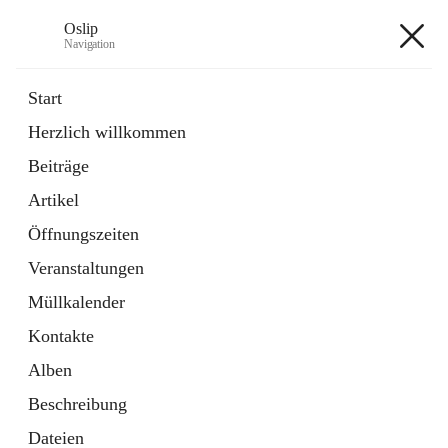
Oslip
Navigation
Oslip
Start
Herzlich willkommen
öffnet
Daten & Fakten
Beiträge
in
Externe Webseite
neuem
Artikel
Tab
öffnet
Bundeskanzleramt Österreich
in
Externe Webseite
Öffnungszeiten
neuem
Tab
Veranstaltungen
+1
Müllkalender
Kontakte
Alben
Beschreibung
Hauptadresse
Dateien