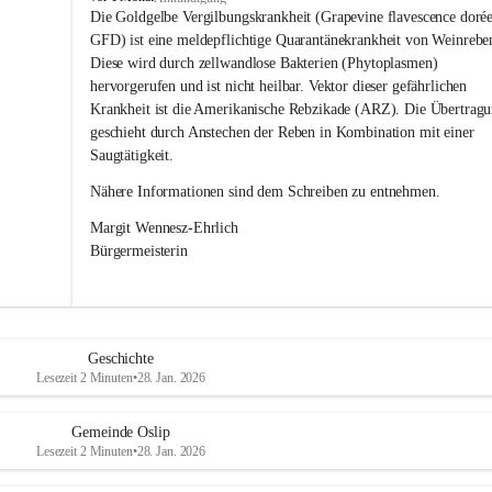
s
Die Goldgelbe Vergilbungskrankheit (Grapevine flavescence dorée
l
GFD) ist eine meldepflichtige Quarantänekrankheit von Weinrebe
i
Diese wird durch zellwandlose Bakterien (Phytoplasmen) 
p
hervorgerufen und ist nicht heilbar. Vektor dieser gefährlichen 
Krankheit ist die Amerikanische Rebzikade (ARZ). Die Übertragu
geschieht durch Anstechen der Reben in Kombination mit einer 
Saugtätigkeit.
Nähere Informationen sind dem Schreiben zu entnehmen.
Margit Wennesz-Ehrlich 
Bürgermeisterin 
Geschichte
Lesezeit 2 Minuten
•
28. Jan. 2026
Gemeinde Oslip
Lesezeit 2 Minuten
•
28. Jan. 2026