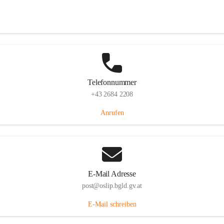
Hauptstraße 7, 7064 Oslip, AUT
Auf Karte ansehen
Telefonnummer
+43 2684 2208
Anrufen
E-Mail Adresse
post@oslip.bgld.gv.at
E-Mail schreiben