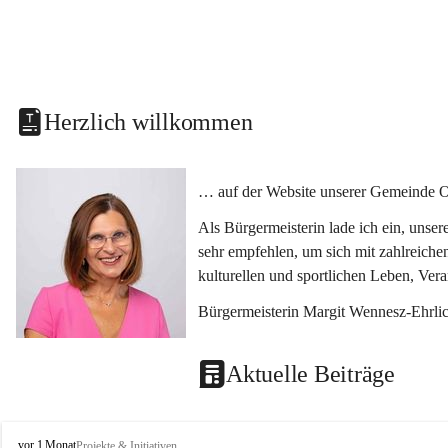
Herzlich willkommen
… auf der Website unserer Gemeinde O
Als Bürgermeisterin lade ich ein, unse
sehr empfehlen, um sich mit zahlreiche
kulturellen und sportlichen Leben, Ver
Bürgermeisterin Margit Wennesz-Ehrli
Aktuelle Beiträge
O
vor 1 Monat
Projekte & Initiativen