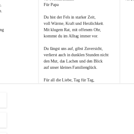
s
s
, 
Für Papa
l
l
n. 
i
i
Du bist der Fels in starker Zeit,
p
p
voll Wärme, Kraft und Herzlichkeit.
ng 
Mit klugem Rat, mit offenem Ohr,
kommst du im Alltag immer vor.
Du fängst uns auf, gibst Zuversicht,
verlierst auch in dunklen Stunden nicht
den Mut, das Lachen und den Blick
auf unser kleines Familienglück.
Für all die Liebe, Tag für Tag,
dank ich dir heut am Vatertag.
Du bist ein Mensch, auf den man baut -
ein Vater, der von Herzen vertraut.
😊 Alles Liebe zum Vatertag.😊
Einen schönen Vatertag wünscht 
Bürgermeisterin Margit Wennesz-Ehrlich 
und die Gemeinderät:innen 