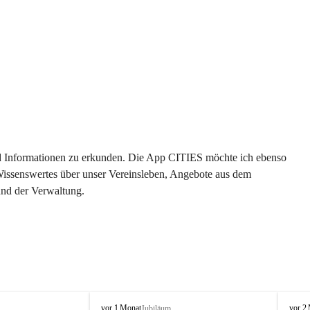
 und Informationen zu erkunden. Die App CITIES möchte ich ebenso 
 Wissenswertes über unser Vereinsleben, Angebote aus dem 
und der Verwaltung. 
O
O
vor 1 Monat
vor 2
Jubiläum