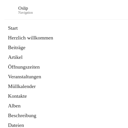
Oslip
Navigation
Start
Herzlich willkommen
öffnet
Daten & Fakten
Beiträge
in
Externe Webseite
neuem
Artikel
Tab
öffnet
Bundeskanzleramt Österreich
in
Externe Webseite
Öffnungszeiten
neuem
Tab
Veranstaltungen
Müllkalender
Kontakte
Alben
Beschreibung
Dateien