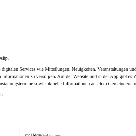
slip.
re digitalen Services wie Mitteilungen, Neuigkeiten, Veranstaltungen
n Informationen zu versorgen. Auf der Website und in der App gibt es
anstaltungstermine sowie aktuelle Informationen aus dem Gemeinderat 
ch
O
vor 1 Monat
Ankündigung