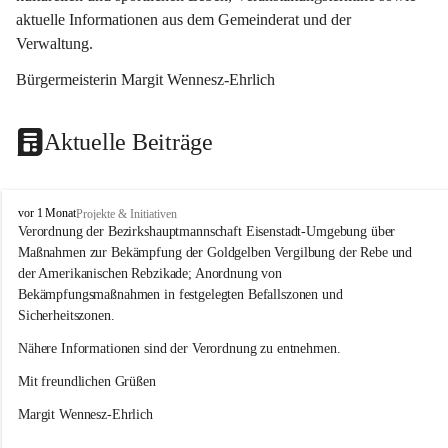
aktuelle Informationen aus dem Gemeinderat und der 
Verwaltung. 
Bürgermeisterin Margit Wennesz-Ehrlich
Aktuelle Beiträge
O
vor 1 Monat
Projekte & Initiativen
s
Verordnung der Bezirkshauptmannschaft Eisenstadt-Umgebung über 
l
Maßnahmen zur Bekämpfung der Goldgelben Vergilbung der Rebe und 
i
der Amerikanischen Rebzikade; Anordnung von 
p
Bekämpfungsmaßnahmen in festgelegten Befallszonen und 
Sicherheitszonen.
Nähere Informationen sind der Verordnung zu entnehmen.
Mit freundlichen Grüßen 
Margit Wennesz-Ehrlich