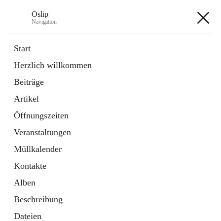
Oslip
Navigation
Oslip
Start
Herzlich willkommen
öffnet
Daten & Fakten
Beiträge
in
Externe Webseite
neuem
Artikel
Tab
öffnet
Bundeskanzleramt Österreich
in
Externe Webseite
Öffnungszeiten
neuem
Tab
Veranstaltungen
+1
Müllkalender
Kontakte
Alben
Beschreibung
Hauptadresse
Dateien