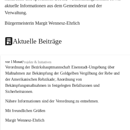
aktuelle Informationen aus dem Gemeinderat und der 
Verwaltung. 
Bürgermeisterin Margit Wennesz-Ehrlich
Aktuelle Beiträge
O
vor 1 Monat
Projekte & Initiativen
s
Verordnung der Bezirkshauptmannschaft Eisenstadt-Umgebung über 
l
Maßnahmen zur Bekämpfung der Goldgelben Vergilbung der Rebe und 
i
der Amerikanischen Rebzikade; Anordnung von 
p
Bekämpfungsmaßnahmen in festgelegten Befallszonen und 
Sicherheitszonen.
Nähere Informationen sind der Verordnung zu entnehmen.
Mit freundlichen Grüßen 
Margit Wennesz-Ehrlich