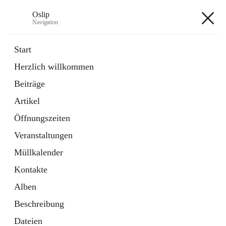
Oslip
Navigation
Oslip
Start
Herzlich willkommen
öffnet
Daten & Fakten
Beiträge
in
Externe Webseite
neuem
Artikel
Tab
öffnet
Bundeskanzleramt Österreich
in
Externe Webseite
Öffnungszeiten
neuem
Tab
Veranstaltungen
+1
Müllkalender
Kontakte
Alben
Beschreibung
Hauptadresse
Dateien