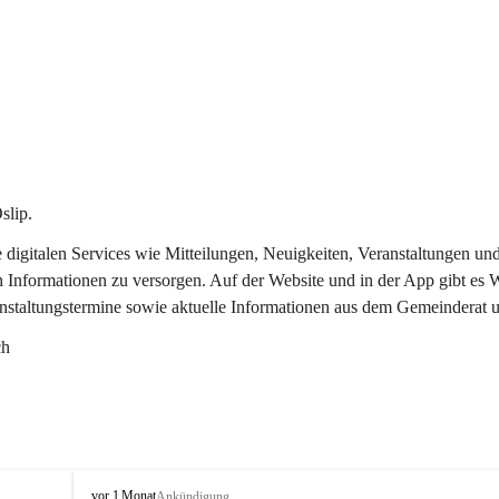
slip.
re digitalen Services wie Mitteilungen, Neuigkeiten, Veranstaltungen
n Informationen zu versorgen. Auf der Website und in der App gibt es
anstaltungstermine sowie aktuelle Informationen aus dem Gemeinderat 
ch
O
vor 1 Monat
Ankündigung