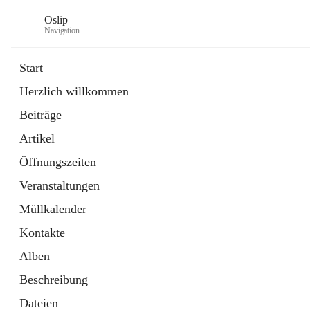
Oslip
Navigation
Start
Herzlich willkommen
öffnet
Daten & Fakten
Beiträge
in
Externe Webseite
neuem
Artikel
Tab
öffnet
Bundeskanzleramt Österreich
in
Externe Webseite
Öffnungszeiten
neuem
Tab
Veranstaltungen
Müllkalender
Kontakte
Alben
Beschreibung
Dateien