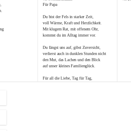
s
s
, 
Für Papa
l
l
n. 
i
i
Du bist der Fels in starker Zeit,
p
p
voll Wärme, Kraft und Herzlichkeit.
ng 
Mit klugem Rat, mit offenem Ohr,
kommst du im Alltag immer vor.
Du fängst uns auf, gibst Zuversicht,
verlierst auch in dunklen Stunden nicht
den Mut, das Lachen und den Blick
auf unser kleines Familienglück.
Für all die Liebe, Tag für Tag,
dank ich dir heut am Vatertag.
Du bist ein Mensch, auf den man baut -
ein Vater, der von Herzen vertraut.
😊 Alles Liebe zum Vatertag.😊
Einen schönen Vatertag wünscht 
Bürgermeisterin Margit Wennesz-Ehrlich 
und die Gemeinderät:innen 