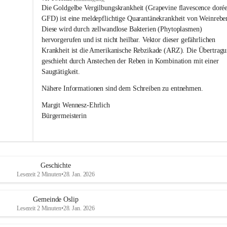
s
Die Goldgelbe Vergilbungskrankheit (Grapevine flavescence dorée
l
GFD) ist eine meldepflichtige Quarantänekrankheit von Weinrebe
i
Diese wird durch zellwandlose Bakterien (Phytoplasmen) 
p
hervorgerufen und ist nicht heilbar. Vektor dieser gefährlichen 
Krankheit ist die Amerikanische Rebzikade (ARZ). Die Übertragu
geschieht durch Anstechen der Reben in Kombination mit einer 
Saugtätigkeit.
Nähere Informationen sind dem Schreiben zu entnehmen.
Margit Wennesz-Ehrlich 
Bürgermeisterin 
Geschichte
Lesezeit 2 Minuten
•
28. Jan. 2026
Gemeinde Oslip
Lesezeit 2 Minuten
•
28. Jan. 2026