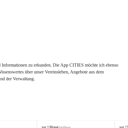
 und Informationen zu erkunden. Die App CITIES möchte ich ebenso 
 Wissenswertes über unser Vereinsleben, Angebote aus dem 
und der Verwaltung. 
O
O
vor 1 Monat
vor 2
Jubiläum