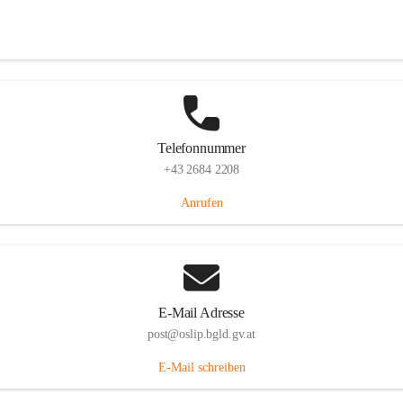
Hauptstraße 7, 7064 Oslip, AUT
Auf Karte ansehen
Telefonnummer
+43 2684 2208
Anrufen
E-Mail Adresse
post@oslip.bgld.gv.at
E-Mail schreiben