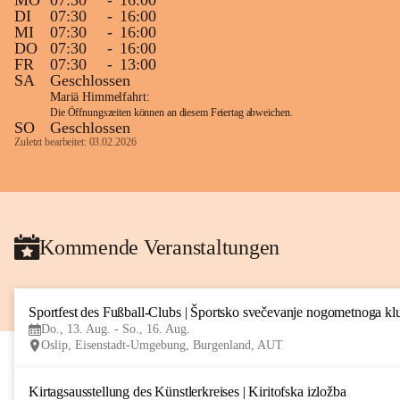
MO
07:30
-
16:00
DI
07:30
-
16:00
MI
07:30
-
16:00
DO
07:30
-
16:00
FR
07:30
-
13:00
SA
Geschlossen
Mariä Himmelfahrt:
Die Öffnungszeiten können an diesem Feiertag abweichen.
SO
Geschlossen
Zuletzt bearbeitet: 03.02.2026
Kommende Veranstaltungen
Sportfest des Fußball-Clubs | Športsko svečevanje nogometnoga kl
Do., 13. Aug. - So., 16. Aug.
Oslip, Eisenstadt-Umgebung, Burgenland, AUT
Kirtagsausstellung des Künstlerkreises | Kiritofska izložba