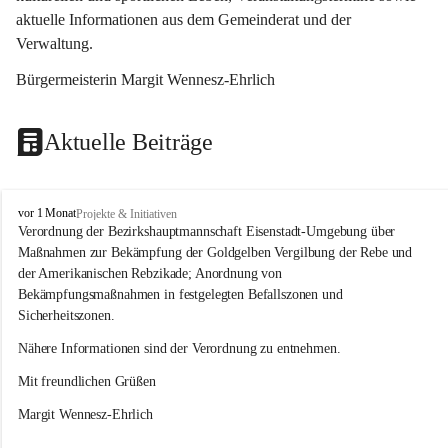
aktuelle Informationen aus dem Gemeinderat und der 
Verwaltung. 
Bürgermeisterin Margit Wennesz-Ehrlich
Aktuelle Beiträge
O
vor 1 Monat
Projekte & Initiativen
s
Verordnung der Bezirkshauptmannschaft Eisenstadt-Umgebung über 
l
Maßnahmen zur Bekämpfung der Goldgelben Vergilbung der Rebe und 
i
der Amerikanischen Rebzikade; Anordnung von 
p
Bekämpfungsmaßnahmen in festgelegten Befallszonen und 
Sicherheitszonen.
Nähere Informationen sind der Verordnung zu entnehmen.
Mit freundlichen Grüßen 
Margit Wennesz-Ehrlich