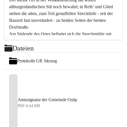
altburgenländischen Stil noch bewahrt; in Reih’ und Glied 
stehen die alten, zum Teil gestaffelten Streckhöfe - seit der 
Bauzeit fast unverändert - zu beiden Seiten der breiten 
Dorfstraße.
Am Südende des Ortes befindet sich die Storchmühle mit 
ihrer schönen Barockeinfahrt - ein bekanntes 
Dateien
Spezialitätenrestaurant mit vorzüglicher pannonischer 
Küche. Die alte Cselley-Mühle am nördlichen Ortsrand ist 
Protokolle GR Sitzung
heute ein bekanntes Kultur- und Aktionszentrum, das aus 
dem kulturellen Leben dieser Region nicht mehr 
wegzudenken ist.
Die Landschaft genießen und entspannen – dazu ist der 
Fischteich ein herrlicher Ort für ruhige und erholsame 
Stunden. Für sportliche Tätigkeiten sorgt das 
Amtssignatur der Gemeinde Oslip
Freizeitzentrum im Ort.
PDF
•
0,04 MB
In Oslip lebt die Volkskultur: Tamburica-Klänge gehören 
zum kulturellen Alltag, auch bei Festen, wo die typisch 
kroatische Volksmusik lebendig ist. Auch der Musikverein 