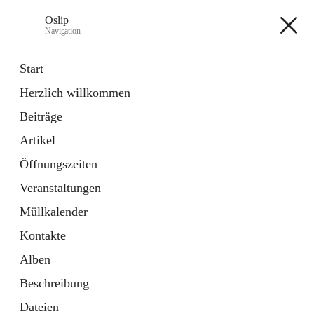
Oslip
Navigation
Oslip
Start
Herzlich willkommen
öffnet
Daten & Fakten
Beiträge
in
Externe Webseite
neuem
Artikel
Tab
öffnet
Bundeskanzleramt Österreich
in
Externe Webseite
Öffnungszeiten
neuem
Tab
Veranstaltungen
+1
Müllkalender
Kontakte
Alben
Beschreibung
Hauptadresse
Dateien