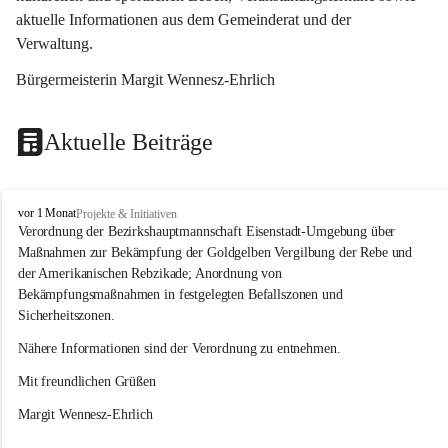
aktuelle Informationen aus dem Gemeinderat und der 
Verwaltung. 
Bürgermeisterin Margit Wennesz-Ehrlich
Aktuelle Beiträge
O
vor 1 Monat
Projekte & Initiativen
s
Verordnung der Bezirkshauptmannschaft Eisenstadt-Umgebung über 
l
Maßnahmen zur Bekämpfung der Goldgelben Vergilbung der Rebe und 
i
der Amerikanischen Rebzikade; Anordnung von 
p
Bekämpfungsmaßnahmen in festgelegten Befallszonen und 
Sicherheitszonen.
Nähere Informationen sind der Verordnung zu entnehmen.
Mit freundlichen Grüßen 
Margit Wennesz-Ehrlich