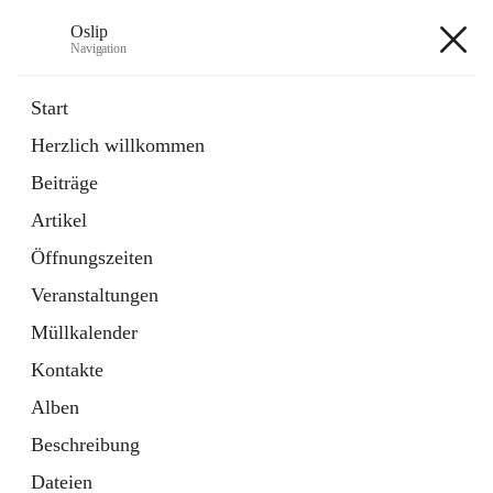
Oslip
Navigation
Oslip
Start
Herzlich willkommen
öffnet
Daten & Fakten
Beiträge
in
Externe Webseite
neuem
Artikel
Tab
öffnet
Bundeskanzleramt Österreich
in
Externe Webseite
Öffnungszeiten
neuem
Tab
Veranstaltungen
+1
Müllkalender
Kontakte
Alben
Beschreibung
Hauptadresse
Dateien