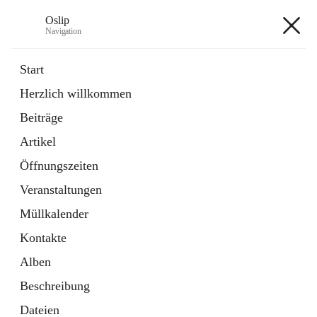
Oslip
Navigation
Oslip
Start
Herzlich willkommen
öffnet
Daten & Fakten
Beiträge
in
Externe Webseite
neuem
Artikel
Tab
öffnet
Bundeskanzleramt Österreich
in
Externe Webseite
Öffnungszeiten
neuem
Tab
Veranstaltungen
+1
Müllkalender
Kontakte
Alben
Beschreibung
Hauptadresse
Dateien