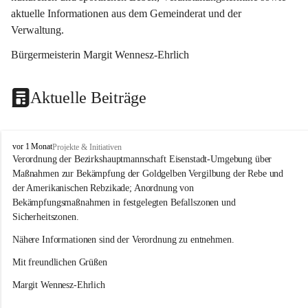
aktuelle Informationen aus dem Gemeinderat und der 
Verwaltung. 
Bürgermeisterin Margit Wennesz-Ehrlich
Aktuelle Beiträge
O
vor 1 Monat
Projekte & Initiativen
s
Verordnung der Bezirkshauptmannschaft Eisenstadt-Umgebung über 
l
Maßnahmen zur Bekämpfung der Goldgelben Vergilbung der Rebe und 
i
der Amerikanischen Rebzikade; Anordnung von 
p
Bekämpfungsmaßnahmen in festgelegten Befallszonen und 
Sicherheitszonen.
Nähere Informationen sind der Verordnung zu entnehmen.
Mit freundlichen Grüßen 
Margit Wennesz-Ehrlich