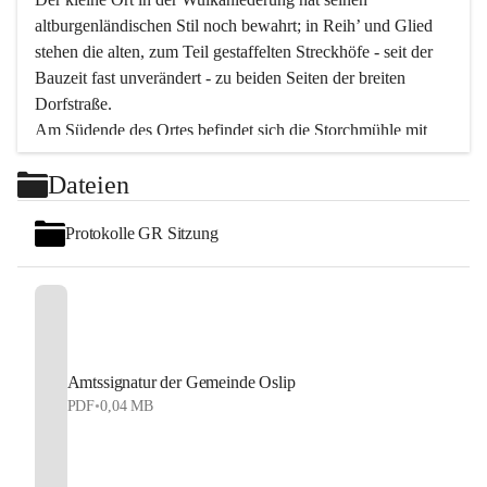
altburgenländischen Stil noch bewahrt; in Reih’ und Glied 
stehen die alten, zum Teil gestaffelten Streckhöfe - seit der 
Bauzeit fast unverändert - zu beiden Seiten der breiten 
Dorfstraße.
Am Südende des Ortes befindet sich die Storchmühle mit 
ihrer schönen Barockeinfahrt - ein bekanntes 
Dateien
Spezialitätenrestaurant mit vorzüglicher pannonischer 
Küche. Die alte Cselley-Mühle am nördlichen Ortsrand ist 
Protokolle GR Sitzung
heute ein bekanntes Kultur- und Aktionszentrum, das aus 
dem kulturellen Leben dieser Region nicht mehr 
wegzudenken ist.
Die Landschaft genießen und entspannen – dazu ist der 
Fischteich ein herrlicher Ort für ruhige und erholsame 
Stunden. Für sportliche Tätigkeiten sorgt das 
Amtssignatur der Gemeinde Oslip
Freizeitzentrum im Ort.
PDF
•
0,04 MB
In Oslip lebt die Volkskultur: Tamburica-Klänge gehören 
zum kulturellen Alltag, auch bei Festen, wo die typisch 
kroatische Volksmusik lebendig ist. Auch der Musikverein 