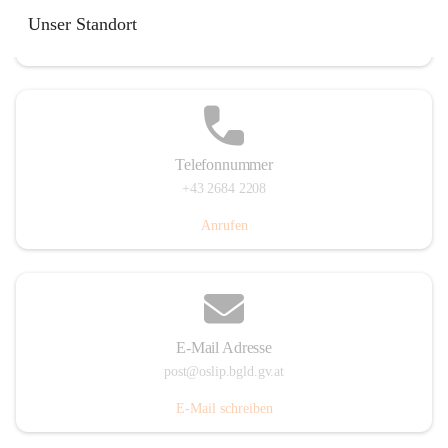
Hauptstraße 7, 7064 Oslip, AUT
Unser Standort
Auf Karte ansehen
Telefonnummer
+43 2684 2208
Anrufen
E-Mail Adresse
post@oslip.bgld.gv.at
E-Mail schreiben