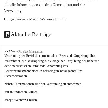
aktuelle Informationen aus dem Gemeinderat und der 
Verwaltung. 
Bürgermeisterin Margit Wennesz-Ehrlich
Aktuelle Beiträge
O
vor 1 Monat
Projekte & Initiativen
s
Verordnung der Bezirkshauptmannschaft Eisenstadt-Umgebung über 
l
Maßnahmen zur Bekämpfung der Goldgelben Vergilbung der Rebe und 
i
der Amerikanischen Rebzikade; Anordnung von 
p
Bekämpfungsmaßnahmen in festgelegten Befallszonen und 
Sicherheitszonen.
Nähere Informationen sind der Verordnung zu entnehmen.
Mit freundlichen Grüßen 
Margit Wennesz-Ehrlich