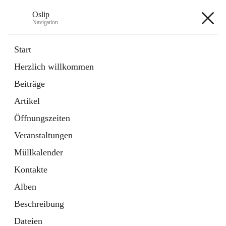
Oslip
Navigation
Oslip
Start
Herzlich willkommen
öffnet
Daten & Fakten
Beiträge
in
Externe Webseite
neuem
Artikel
Tab
öffnet
Bundeskanzleramt Österreich
in
Externe Webseite
Öffnungszeiten
neuem
Tab
Veranstaltungen
+1
Müllkalender
Kontakte
Alben
Beschreibung
Hauptadresse
Dateien