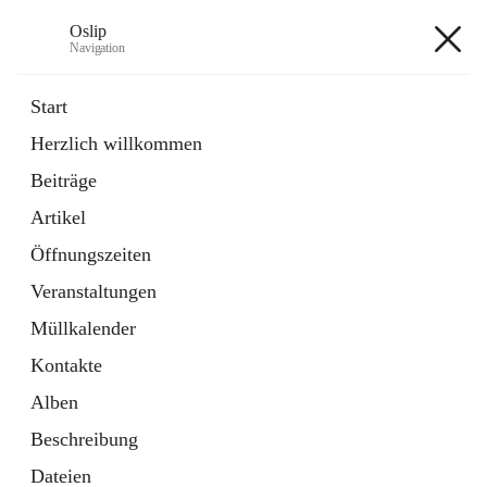
Oslip
Navigation
Oslip
Start
Herzlich willkommen
öffnet
Daten & Fakten
Beiträge
in
Externe Webseite
neuem
Artikel
Tab
öffnet
Bundeskanzleramt Österreich
in
Externe Webseite
Öffnungszeiten
neuem
Tab
Veranstaltungen
+1
Müllkalender
Kontakte
Alben
Beschreibung
Hauptadresse
Dateien