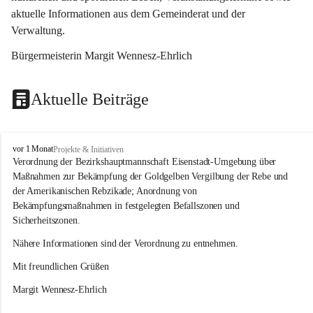
aktuelle Informationen aus dem Gemeinderat und der 
Verwaltung. 
Bürgermeisterin Margit Wennesz-Ehrlich
Aktuelle Beiträge
O
vor 1 Monat
Projekte & Initiativen
s
Verordnung der Bezirkshauptmannschaft Eisenstadt-Umgebung über 
l
Maßnahmen zur Bekämpfung der Goldgelben Vergilbung der Rebe und 
i
der Amerikanischen Rebzikade; Anordnung von 
p
Bekämpfungsmaßnahmen in festgelegten Befallszonen und 
Sicherheitszonen.
Nähere Informationen sind der Verordnung zu entnehmen.
Mit freundlichen Grüßen 
Margit Wennesz-Ehrlich