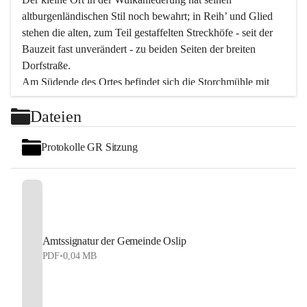
altburgenländischen Stil noch bewahrt; in Reih’ und Glied 
stehen die alten, zum Teil gestaffelten Streckhöfe - seit der 
Bauzeit fast unverändert - zu beiden Seiten der breiten 
Dorfstraße.
Am Südende des Ortes befindet sich die Storchmühle mit 
ihrer schönen Barockeinfahrt - ein bekanntes 
Dateien
Spezialitätenrestaurant mit vorzüglicher pannonischer 
Küche. Die alte Cselley-Mühle am nördlichen Ortsrand ist 
Protokolle GR Sitzung
heute ein bekanntes Kultur- und Aktionszentrum, das aus 
dem kulturellen Leben dieser Region nicht mehr 
wegzudenken ist.
Die Landschaft genießen und entspannen – dazu ist der 
Fischteich ein herrlicher Ort für ruhige und erholsame 
Stunden. Für sportliche Tätigkeiten sorgt das 
Amtssignatur der Gemeinde Oslip
Freizeitzentrum im Ort.
PDF
•
0,04 MB
In Oslip lebt die Volkskultur: Tamburica-Klänge gehören 
zum kulturellen Alltag, auch bei Festen, wo die typisch 
kroatische Volksmusik lebendig ist. Auch der Musikverein 