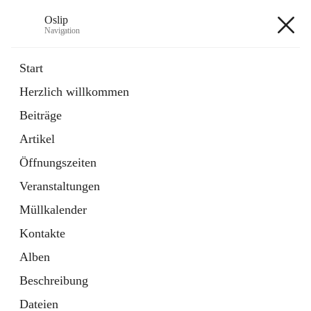
Oslip
Navigation
Oslip
Start
Herzlich willkommen
öffnet
Daten & Fakten
Beiträge
in
Externe Webseite
neuem
Artikel
Tab
öffnet
Bundeskanzleramt Österreich
in
Externe Webseite
Öffnungszeiten
neuem
Tab
Veranstaltungen
+1
Müllkalender
Kontakte
Alben
Beschreibung
Hauptadresse
Dateien