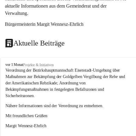
aktuelle Informationen aus dem Gemeinderat und der 
Verwaltung. 
Bürgermeisterin Margit Wennesz-Ehrlich
Aktuelle Beiträge
O
vor 1 Monat
Projekte & Initiativen
s
Verordnung der Bezirkshauptmannschaft Eisenstadt-Umgebung über 
l
Maßnahmen zur Bekämpfung der Goldgelben Vergilbung der Rebe und 
i
der Amerikanischen Rebzikade; Anordnung von 
p
Bekämpfungsmaßnahmen in festgelegten Befallszonen und 
Sicherheitszonen.
Nähere Informationen sind der Verordnung zu entnehmen.
Mit freundlichen Grüßen 
Margit Wennesz-Ehrlich