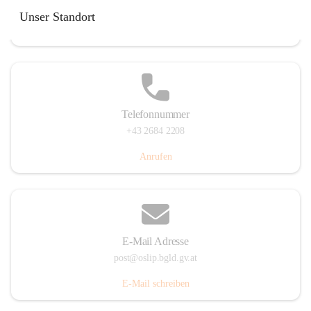
Hauptstraße 7, 7064 Oslip, AUT
Unser Standort
Auf Karte ansehen
Telefonnummer
+43 2684 2208
Anrufen
E-Mail Adresse
post@oslip.bgld.gv.at
E-Mail schreiben