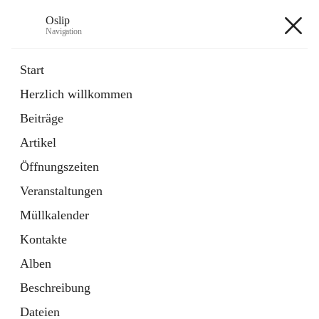
Oslip
Navigation
Oslip
Start
Herzlich willkommen
öffnet
Daten & Fakten
Beiträge
in
Externe Webseite
neuem
Artikel
Tab
öffnet
Bundeskanzleramt Österreich
in
Externe Webseite
Öffnungszeiten
neuem
Tab
Veranstaltungen
+1
Müllkalender
Kontakte
Alben
Beschreibung
Hauptadresse
Dateien