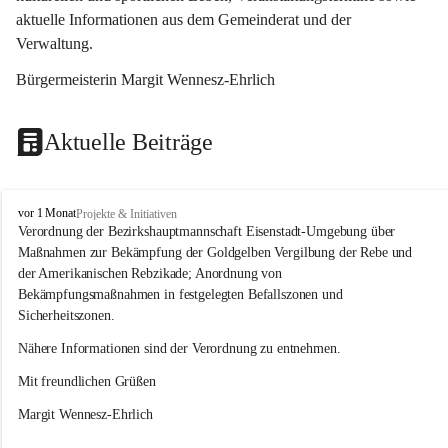
aktuelle Informationen aus dem Gemeinderat und der 
Verwaltung. 
Bürgermeisterin Margit Wennesz-Ehrlich
Aktuelle Beiträge
O
vor 1 Monat
Projekte & Initiativen
s
Verordnung der Bezirkshauptmannschaft Eisenstadt-Umgebung über 
l
Maßnahmen zur Bekämpfung der Goldgelben Vergilbung der Rebe und 
i
der Amerikanischen Rebzikade; Anordnung von 
p
Bekämpfungsmaßnahmen in festgelegten Befallszonen und 
Sicherheitszonen.
Nähere Informationen sind der Verordnung zu entnehmen.
Mit freundlichen Grüßen 
Margit Wennesz-Ehrlich